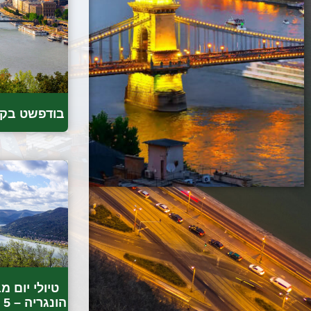
בודפשט בקצ
טיולי יום 
הונגריה – 5 הצעות מובילות