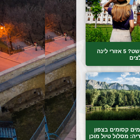
איפה לישון בבודפשט? 5 אזורי לינה
צים
ימים קסומים בצפון
יה: מסלול טיול מוכן