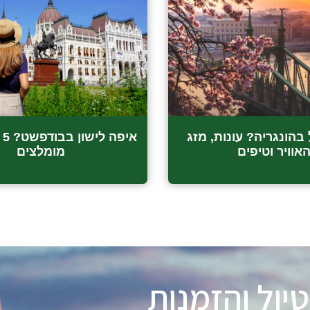
 בהונגריה? עונות, מזג
אי
אוויר וטיפים
מומלצים
טיול והזמנות