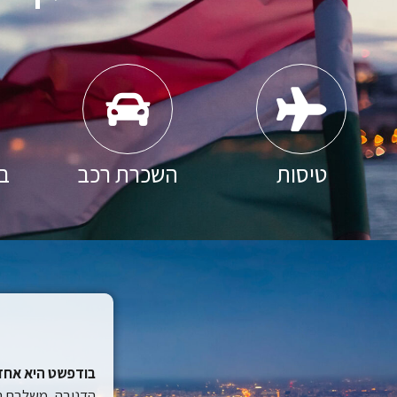
טיסות
השכרת רכב
בי
בודפשט היא אחד 
הדנובה, משלבת הי