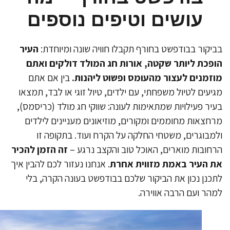
עושים וטיפים נוספים
יקור בבודפשט בחורף תקבלו חוויה שונה ומיוחדת:
העיר
פכת ליותר שקטה, אורות חג המולד דולקים ואתם
זמנים לעצור מהעומס ופשוט ליהנות.
בין אם אתם
יעים לטיול משפחתי, עם ילדים, טיול זוגי או לבד, תמצאו
יר פעילויות שמתאימות לעונה: שווקי חג מולד (כריסמס),
חצאות מחוממים ומקורים, מוזיאונים מעניינים לילדים
מבוגרים, משטחי החלקה על הקרח ועוד. בתקופה זו
חובות מוארים, האוכל טוב והקצב נרגע –
זה הזמן להכיר
 העיר באמת מזווית אחרת
. אנחנו נעזור לכם להבין איך
כנן נכון את הביקור שלכם בבודפשט בעונה הקרה, בלי
הר ועם הרבה אווירה.