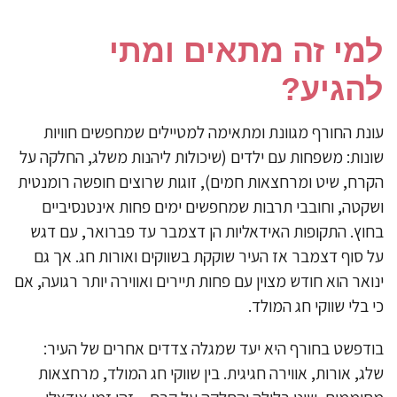
מי זה מתאים ומתי
הגיע?
נת החורף מגוונת ומתאימה למטיילים שמחפשים חוויות
נות: משפחות עם ילדים (שיכולות ליהנות משלג, החלקה על
רח, שיט ומרחצאות חמים), זוגות שרוצים חופשה רומנטית
קטה, וחובבי תרבות שמחפשים ימים פחות אינטנסיביים
וץ. התקופות האידאליות הן דצמבר עד פברואר, עם דגש
 סוף דצמבר אז העיר שוקקת בשווקים ואורות חג. אך גם
ואר הוא חודש מצוין עם פחות תיירים ואווירה יותר רגועה, אם
 בלי שווקי חג המולד.
דפשט בחורף היא יעד שמגלה צדדים אחרים של העיר:
ג, אורות, אווירה חגיגית. בין שווקי חג המולד, מרחצאות