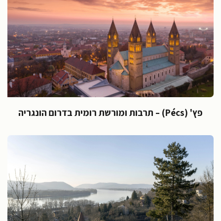
פץ' (Pécs) – תרבות ומורשת רומית בדרום הונגריה