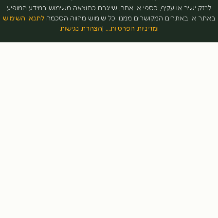
זק ישיר או עקיף, כספי או אחר, שייגרם כתוצאה משימוש במידע המופיע
ר או באתרים המקושרים ממנו. כל שימוש מהווה הסכמה
לתנאי השימוש
ומדיניות הפרטיות…
|
הצהרת נגישות