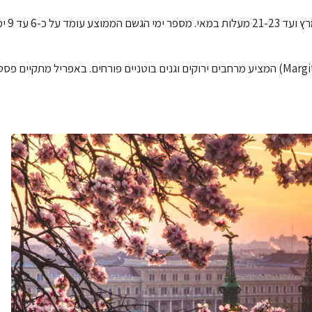
הטמפרטורות
זהו הזמן המושלם לביקור באי מרגריט (Margit-sziget) המציע מרחבים ירוקים וגנים בוטניים פורחים. בא