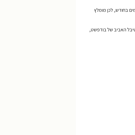
 הממוצעות נעות בין 10-12 מעלות במרץ ועד 21-23 מעלות במאי. מספר ימי הגשם הממוצע עומד על כ-6 עד 9 ימים בחודש, לכן מומלץ
פריל מתקיים פסטיבל האביב של בודפשט,