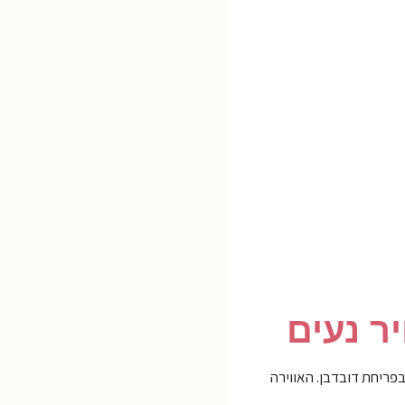
ר נעים
ריחת דובדבן. האווירה