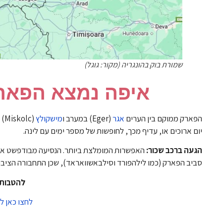
שמורת בוק בהונגריה (מקור: גוגל)
איפה נמצא הפארק
הפארק ממוקם בין הערים
אגר
(Eger) במערב ו
מישקולץ
יום ארוכים או, עדיף מכך, לחופשות של מספר ימים עם לינה.
הגעה ברכב שכור:
סביב הפארק (כמו לילהפורד וסילבאשוואראד), שכן התחבורה הציבור
להטבות ב
לחצו כאן להש