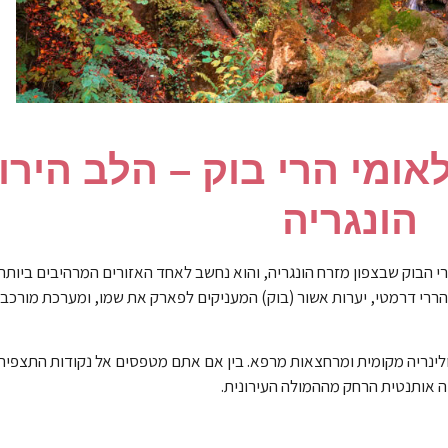
ומי הרי בוק – הלב הירו
הונגריה
Bükki N) משתרע על פני רכס הרי הבוק שבצפון מזרח הונגריה, והוא נחשב לאחד האזורים המרהיבים ב
ף הררי דרמטי, יערות אשור (בוק) המעניקים לפארק את שמו, ומערכת מורכ
ולינריה מקומית ומרחצאות מרפא. בין אם אתם מטפסים אל נקודות התצפית 
ה אותנטית הרחק מההמולה העירונית.