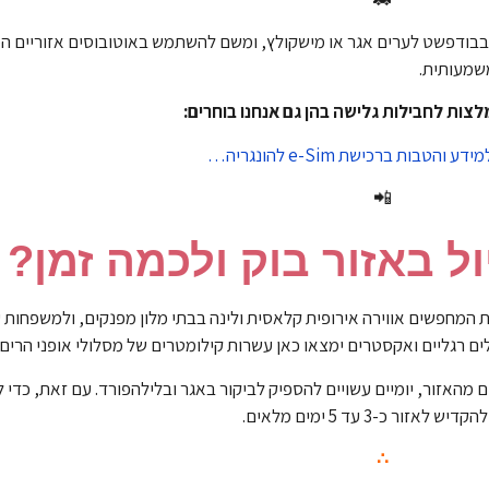
תן להגיע ברכבת מהירה מתחנת קלטי (Keleti) בבודפשט לערים אגר או מישקולץ, ומשם להשתמש באוטובוסים א
שמעותית.
לצות לחבילות גלישה בהן גם אנחנו בוחרים:
 והטבות ברכישת e-Sim להונגריה…
📲
ל באזור בוק ולכמה זמן?
 המחפשים אווירה אירופית קלאסית ולינה בבתי מלון מפנקים, ולמשפחות ע
ם רגליים ואקסטרים ימצאו כאן עשרות קילומטרים של מסלולי אופני הרים ו
מהאזור, יומיים עשויים להספיק לביקור באגר ובלילהפורד. עם זאת, כדי 
3 עד 5 ימים מלאים.
∴