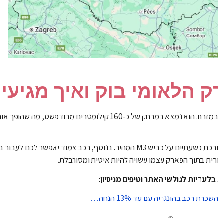
 הלאומי בוק ואיך מגיעי
(Miskolc) במזרח. הוא נמצא במרחק של כ-160 קילומטרים מבודפש
האפשרות המומלצת ביותר. הנסיעה מבודפשט אורכת כשעתיים על כביש M3 המהיר. בנוסף, רכב צ
ית בתוך הפארק עצמו עשויה להיות איטית ומסורבלת.
לעדיות לגולשי האתר וטיפים מניסיון:
כרת רכב בהונגריה עם עד 13% הנחה…
🚗