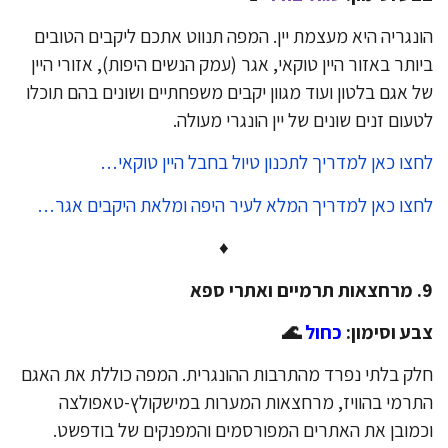
נגריה היא מעצמת יין. המפה תנווט אתכם ליקבים הטובים
ותר באזור היין טוקאי, אגר (עמק הנשים היפות), אזורי היין
 אגם בלטון ועוד מגוון יקבים משפחתיים ושונים בהם תוכלו
עום זנים שונים של יין הונגרי מעולה.
צו כאן למדריך לתכנון טיול בחבל היין טוקאי…
צו כאן למדריך המלא לעיר היפה ומלאת היקבים אגר…
♦
פא
ע וסימון:
כחול
🌊
ק בלתי נפרד מהתרבות ההונגרית. המפה כוללת את האגם
רמי בהוויז, מרחצאות המערות במישקולץ-טאפולצה
מובן את האתרים המפורסמים והמפנקים של בודפשט.