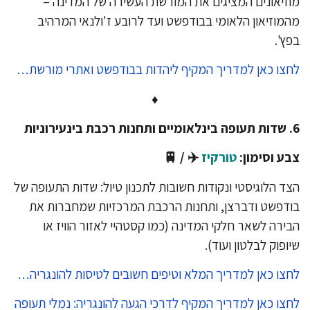
זיאונים המציגים את המורשת העשירה של המדינה –
מוזיאון הלאומי בבודפשט ועד לרובע ז'ולנאי המרהיב
ץ'.
צו כאן למדריך המקיף ליהדות בבודפשט ואתרי מורשת…
♦
ע וסימון:
טורקיז
✈️ / 🚆
ד הלוגיסטי ונקודות חשובות לתכנון טיול: שדות התעופה של
דפשט ודברצן, ותחנות הרכבת המרכזיות שמחברות את
ירה לשאר חלקי המדינה (כמו קסטהיי לאזור הוויז או
ופוק לבלטון ועוד).
צו כאן למדריך המלא וטיפים חשובים לטיסות להונגריה…
צו כאן למדריך המקיף לדרכי הגעה להונגריה: נמלי תעופה