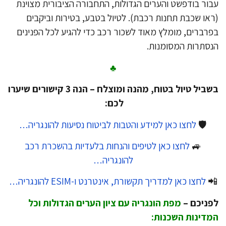
עבור בודפשט והערים הגדולות, התחבורה הציבורית מצוי
(ראו שכבת תחנות רכבת). לטיול בטבע, בטירות וביקב
בפרברים, מומלץ מאוד לשכור רכב כדי להגיע לכל הפנינ
הנסתרות המסומנו
♣
בשביל טיול בטוח, מהנה ומוצלח – הנה 3 קישורים שיערו
לכם:
לחצו כאן למידע והטבות לביטוח נסיעות להונגריה…
🛡️
לחצו כאן לטיפים והנחות בלעדיות בהשכרת רכב
🚙
להונגריה…
לחצו כאן למדריך תקשורת, אינטרנט ו-ESIM להונגריה…

מפת הונגריה עם ציון הערים הגדולות וכל
לפניכם
המדינות השכנו