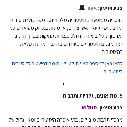
ע וסימון:
אפור
🏛
נגריה משופעת בהיסטוריה מלכותית. המפה כוללת טירות
י-ביניימיות על ראשי צוקים, ארמונות בארוק מפוארים כמו
רמון סיסי' בעיירה גודולו, מצודות עתיקות בברך הדנובה
וד מבנים היסטוריים מיוחדים ברחבי המדינה מלאת
יסטוריה.
צו כאן למספר הצעות לטיולי יום מבודפשט כולל לערים
סטוריות…
♦
ות
ע וסימון:
סגול M
כזי תרבות מובילים, בתי אופרה היסטוריים ומגוון גדול של