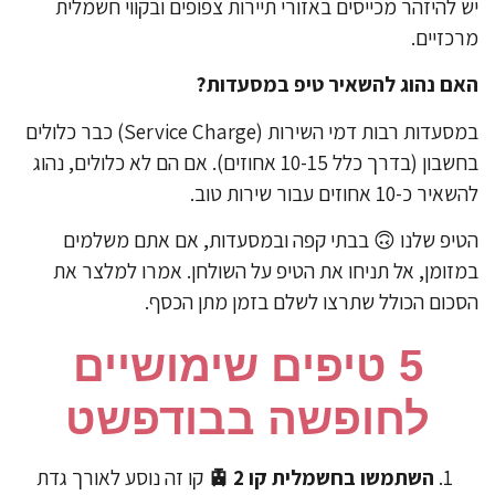
 להיזהר מכייסים באזורי תיירות צפופים ובקווי חשמלית
כזיים.
ם נהוג להשאיר טיפ במסעדות?
במסעדות רבות דמי השירות (Service Charge) כבר כלולים
בחשבון (בדרך כלל 10-15 אחוזים). אם הם לא כלולים, נהוג
ר כ-10 אחוזים עבור שירות טוב.
טיפ שלנו 🙃 בבתי קפה ובמסעדות, אם אתם משלמים
זומן, אל תניחו את הטיפ על השולחן. אמרו למלצר את
כום הכולל שתרצו לשלם בזמן מתן הכסף.
5 ​טיפים שימושיים
לחופשה בבודפשט
השתמשו בחשמלית קו 2 🚊
קו זה נוסע לאורך גדת