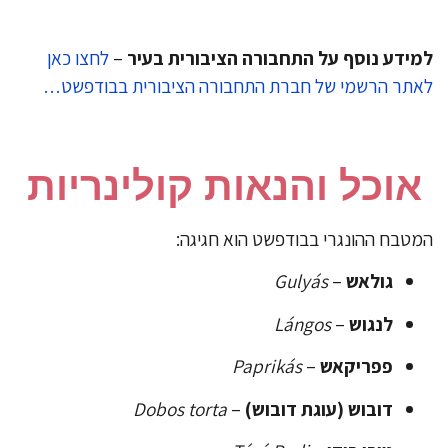
ידע נוסף על התחבורה הציבורית בעיר
–
לחצו כאן
תר הרשמי של חברת התחבורה הציבורית בבודפשט…
אוכל והנאות קולינריות
טבח ההונגרי בבודפשט הוא חגיגה:
גולאש
–
Gulyás
לנגוש
–
Lángos
פפריקאש
–
Paprikás
דובוש (עוגת דובוש)
–
Dobos torta