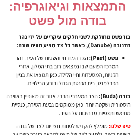
התמצאות וגיאוגרפיה:
בודה מול פשט
דפשט מחולקת לשני חלקים עיקריים על ידי נהר
(Danube), כאשר כל צד מציע חוויה שונה:
פשט (Pest):
הצד המזרחי והשטוח של העיר. זהו
המרכז הפועם שבו נמצאים רוב בתי המלון, אזורי
הקניות, המסעדות וחיי הלילה. כאן תמצאו את בניין
הפרלמנט, בית הכנסת הגדול ורובע הבילויים.
ה (Buda):
הצד המערבי והררי. אזור זה מאופיין באווירה
סטורית ושקטה יותר. כאן ממוקמים גבעת הטירה, כנסיית
יאש ותצפיות מרהיבות על העיר.
פ שלנו:
מומלץ להקדיש לפחות חצי יום לצד של בודה
עות האור, ולחזור לצד של פשט לקראת הערב כשהעיר