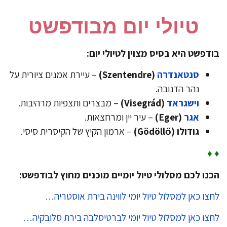
טיולי יום מבודפשט
דפשט היא בסיס מצוין לטיולי יום:
סנטאנדרה
(Szentendre)
– עיירת אמנים ציורית על
נהר הדנובה.
וישגראד
(Visegrád)
– מבצרים ותצפיות מרהיבות.
אגר
(Eger)
– עיר יין ומרחצאות.
גודולו
(Gödöllő)
– ארמון הקיץ של הקיסרית סיסי.
♦
נו לכם מסלולי טיול יומיים מוכנים מחוץ לבודפשט:
צו כאן למסלול טיול יומי לווינה בירת אוסטריה…
צו כאן למסלול טיול יומי לברטיסלבה בירת סלובקיה…