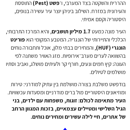
ררית והשקטה בצד המערבי, ו־
פשט
(Pest)
התוססת
עירונית במזרח. השילוב ביניהן יוצר עיר עשירה בנופים,
סטוריה וקסם אמיתי.
יר מונה כמעט
1.7
מיליון תושבים
, והיא המרכז התרבותי,
לכלי והתיירותי של הונגריה. המטבע המקומי הוא
פורינט
נגרי
(HUF)
, והמחירים בבתי מלון, אוכל ותחבורה נוחים
שוואה לערים מערב־אירופיות. מזג האוויר משתנה לפי
ונה: קיץ חמים ונעים, חורף קר ולעיתים מושלג, ואביב וסתיו
שלמים לטיולים.
דפשט משלבת בצורה מושלמת בין עתיק למודרני: טירות
וזיאונים היסטוריים מול ברים מודרניים ומסעדות עכשוויות.
יר מתאימה לכולם: זוגות, משפחות עם ילדים, בני
יל השלישי ומטיילים עצמאיים, בזכות המגוון הרחב
 אתרים, חיי לילה עשירים ומחירים נוחים.
♣