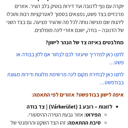
קרה עם נוף לדנובה ועד דירות בוטיק בלב העיר. אזורים
כזיים בצד פשט, נמצאים בסמוך לאטרקציות רבות ותוכלו
הנות שם מגישה נוחה לכל מה שהעיר מציעה. גם בצד השני
 הדנובה – בודה, ישנם אזורי לינה מומלצים.
לבטים באיזה צד של הנהר לישון?
צו כאן למדריך שיעזור לכם לבחור אם ללון בבודה או
שט…
צו כאן לבחירת מקום לינה מרשימת מלונות ודירות מגוונת
בודפשט…
פה לישון בבודפשט? אזורים לפי התאמה:
לזוגות – רובע 1 (Várkerület) | צד בודה
הפירוט:
אזור גבעת הטירה ההיסטורי.
סיבת ההתאמה:
זהו הצד השקט והרומנטי של