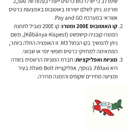
שימו לב כי יש לרכוש כרטיס ייעודי בעלות של 2,500
פורינט. ניתן לשלם ישירות באוטובוס באמצעות כרטיס
אשראי במערכת Pay and GO.
​קו האוטובוס 200E ומטרו:
קו 200E מוביל לתחנת
המטרו קובניה-קישפשט (Kőbánya-Kispest), משם
ניתן להמשיך בקו הכחול M3. זו האופציה הזולה ביותר,
המתאימה למחזיקי כרטיס חופשי יומי או שבועי.
מוניות ואפליקציות:
חברת המוניות הרשמית בשדה
היא Főtaxi. בנוסף, אפליקציית Bolt פועלת בעיר
ומציעה מחירים שקופים והזמנה מהירה.