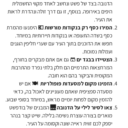
הדנובה בצד של פשט ונחשב לאחד מקווי החשמלית
היפים באירופה. בנוסף, זו גם דרך זולה ונהדרת לראות
את העיר.
המירו כסף רק בנקודות מורשות 💶
הימנעו מהמרת
כסף בשדה התעופה או בנקודות תיירותיות במיוחד.
חפשו את הדוכנים בתוך העיר עם שערי חליפין הוגנים
ועמלות נמוכות.
הצטיידו בבגד ים 🩳
גם אם אתם מבקרים בחורף,
המרחצאות התרמיים הם חלק בלתי נפרד מהתרבות
המקומית והביקור בהם הוא חובה.
​הזמינו מקום למסעדות פופולריות 🍽
אם יש
מסעדה ספציפית שאתם מעוניינים לאכול בה, כדאי
להזמין מקום לפחות יומיים מראש, במיוחד בסופי שבוע.
צאו לסיור לילי על הדנובה 🌉
המבנים של בודפשט
מוארים בצורה עוצרת נשימה בלילה. שייט קצר בנהר
יספק לכם זווית ראייה שונה וקסומה על העיר.