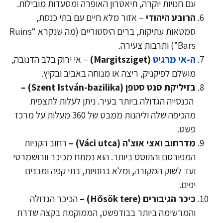
עם חנויות יוקרה, תיאטרון האופרה ומסעדות מובילות.
הרובע היהודי
– אזור מלא חיים עם בתי כנסת,
סמטאות עתיקות, ברים היסטוריים (מה שנקרא “Ruins
Bars”) ותרבות צעירה.
ה-אי מרגיט
(Margitsziget)
– אי ירוק בלב הדנובה,
מושלם לפיקניק, ריצה או מנוחה באביב ובקיץ.
בזיליקת סנט סטפן (Szent István-bazilika) –
הכנסייה הגדולה ביותר בעיר. ניתן לעלות לתצפית
מהכיפה שלה וליהנות ממבט של 360 מעלות על מרכז
פשט.
מדרחוב ואצי אוצ'ה (Váci utca) –
רחוב הקניות
המפורסם והתוסס ביותר. הוא נמתח מכיכר וורושמרטי
ועד לשוק המקורה, ומלא בחנויות, בתי קפה ומבנים
יפים.
כיכר הגיבורים (Hősök tere) –
הכיכר הגדולה
והמרשימה ביותר בבודפשט, הממוקמת בקצה שדרת