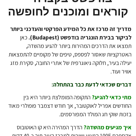
קוראים ומוכנים לחופשה
ריך זה מרכז את כל המידע הפרקטי והעדכני ביותר
יקור בבירת הונגריה בודפשט (Budapest).
כאן
צאו את הדרכים המהירות ביותר להגיע מהשדה,
טרקציות שאסור לפספס, טיפים של מקומיים להתמצאות
ילה בעיר, חלוקה גיאוגרפית של אתרי החובה, סקירת מזג
ויר ועוד.
רים שכדאי לדעת כבר בהתחלה:
י כדאי להגיע?
התקופה המומלצת ביותר היא בין
ודשים אפריל לאוקטובר, אך חודש דצמבר פופולרי מאוד
כות שוקי חג המולד המפורסמים.
ך מגיעים מהשדה?
הדרך המהירה היא קו האוטובוס
100 המגיע ישירות למרכז העיר תוך כ-40 דקות.