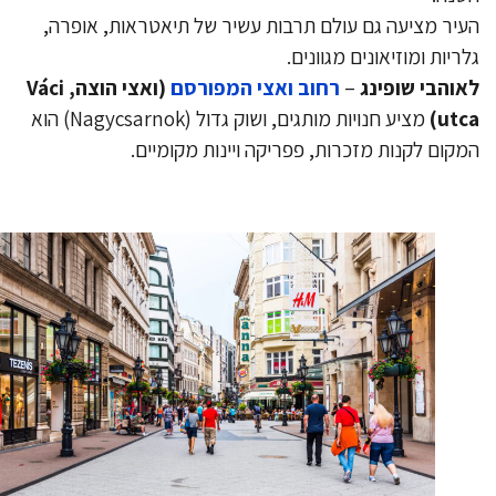
יר מציעה גם עולם תרבות עשיר של תיאטראות, אופרה,
ריות ומוזיאונים מגוונים.
והבי שופינג
–
רחוב ואצי המפורסם
(ואצי הוצה, Váci
utc
מציע חנויות מותגים, ושוק גדול (Nagycsarnok) הוא
קום לקנות מזכרות, פפריקה ויינות מקומיים.