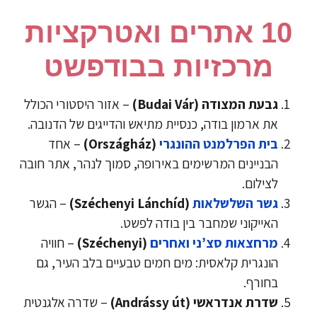
10 אתרים ואטרקציות
מרכזיות בבודפשט
גבעת המצודה
(Budai Vár)
– אזור היסטורי הכולל
את ארמון בודה, כנסיית מתיאש והדייגים של הדנובה.
בית הפרלמנט ההונגרי
(Országház)
– אחד
הבניינים המרשימים באירופה, סמוך לנהר, אתר חובה
לצילום.
גשר השלשלאות
(Széchenyi Lánchíd)
– הגשר
האייקוני שמחבר בין בודה לפשט.
מרחצאות סצ’ני ואחרים
(Széchenyi)
– חוויה
הונגרית קלאסית: מים חמים טבעיים בלב העיר, גם
בחורף.
שדרת אנדראשי
(Andrássy út)
– שדרה אלגנטית