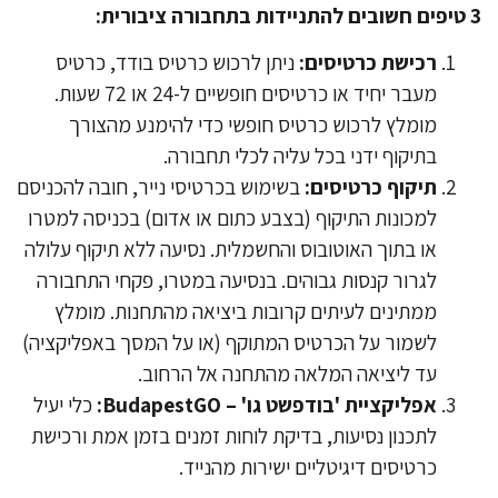
רכישת כרטיסים:
ניתן לרכוש כרטיס בודד, כרטיס
מעבר יחיד או כרטיסים חופשיים ל-24 או 72 שעות.
מומלץ לרכוש כרטיס חופשי כדי להימנע מהצורך
בתיקוף ידני בכל עליה לכלי תחבורה.
​תיקוף כרטיסים:
בשימוש בכרטיסי נייר, חובה להכניסם
למכונות התיקוף (בצבע כתום או אדום) בכניסה למטרו
או בתוך האוטובוס והחשמלית. נסיעה ללא תיקוף עלולה
לגרור קנסות גבוהים. בנסיעה במטרו, פקחי התחבורה
ממתינים לעיתים קרובות ביציאה מהתחנות. מומלץ
לשמור על הכרטיס המתוקף (או על המסך באפליקציה)
עד ליציאה המלאה מהתחנה אל הרחוב.
​אפליקציית 'בודפשט גו' – BudapestGO:
כלי יעיל
לתכנון נסיעות, בדיקת לוחות זמנים בזמן אמת ורכישת
כרטיסים דיגיטליים ישירות מהנייד.