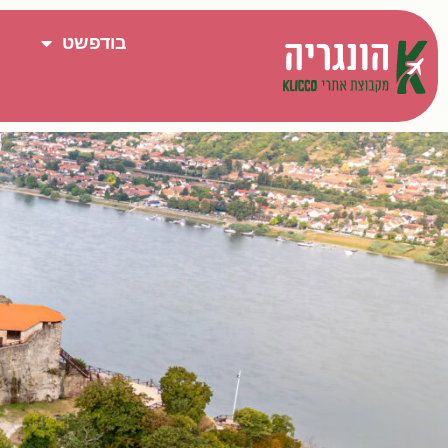
בודפשט