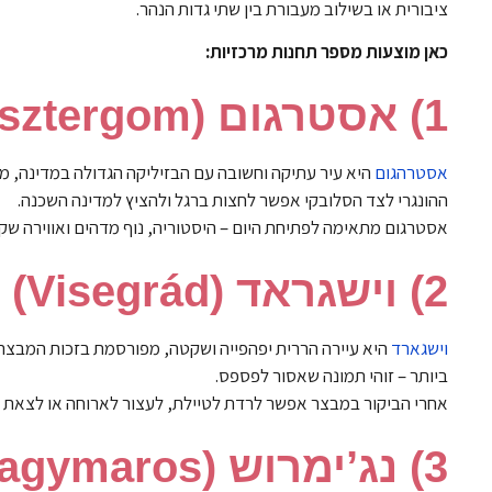
ציבורית או בשילוב מעבורת בין שתי גדות הנהר.
כאן מוצעות מספר תחנות מרכזיות:
1) אסטרגום (Esztergom) – הלב הדתי של הונגריה
אסטרהגום
היא עיר עתיקה וחשובה עם הבזיליקה הגדולה במדינה, מ
ההונגרי לצד הסלובקי אפשר לחצות ברגל ולהציץ למדינה השכנה.
אסטרגום מתאימה לפתיחת היום – היסטוריה, נוף מדהים ואווירה שק
2) וישגראד (Visegrád) – מבצר, טבע ותצפית מהאגדות
וישגארד
ביותר – זוהי תמונה שאסור לפספס.
אחרי הביקור במבצר אפשר לרדת לטיילת, לעצור לארוחה או לצאת ל
3) נג’ימרוש (Nagymaros) – עיירה שלווה מול וישגראד