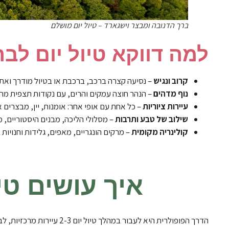
ברך הדנובה ומבצר וישגארד – טיול יום מושלם
למה דווקא טיול יום לב
קרוב ונגיש
– נסיעה קצרה ברכב, ברכבת או בטיול מודרך ואת
נוף מדהים
– הנהר חוצה עמקים והרים, עם נקודות תצפית מהי
עיירות ציוריות
– כל אחת עם אופי אחר: אומנות, יין, מבצרים א
שילוב של טבע ותרבות
– מסלולי הליכה, מבנים היסטוריים, מ
קולינריה מקומית
– מרקים הונגריים, מאפים, גלידות וחנויות ב
איך עושים טי
הדרך הפופולרית היא לעבור