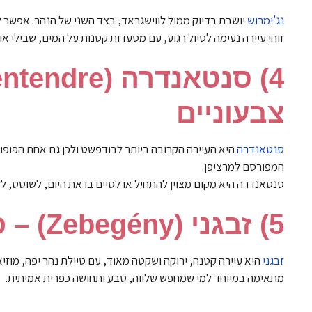
נג'ימרוש
יושבת בדיוק ממול לווישגראד, בצד השני של הנהר. אפשר ל
זוהי עיירה נעימה לטיול רגוע, עם מסעדות קטנות על המים, שבילי או
צבעוניים
סנטאנדרה
היא העיירה הקרובה ביותר לבודפשט ולכן גם אחת הפופולר
המפורסם למרציפן.
סנטאנדרה היא מקום מצוין להתחיל או לסיים בו את היום, לשוטט, לק
5) זבגני (Zebegény) – פנינה נסתרת בברך הדנובה
זבגני
היא עיירה קטנה, ירוקה ושקטה מאוד, עם טיילת נהר יפה, מוזיא
מתאימה במיוחד למי שמחפש שלווה, טבע ותחושה כפרית אמיתית.