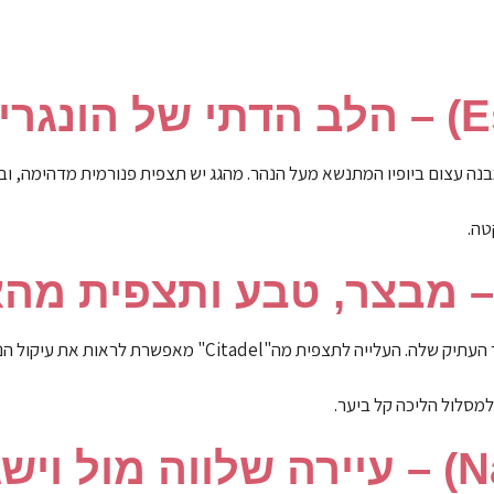
בנה עצום ביופיו המתנשא מעל הנהר. מהגג יש תצפית פנורמית מדהימה, וב
טה.
היא עיירה הררית יפהפייה ושקטה, מפורסמת בזכות המבצר העתיק שלה. העלייה לתצפית
מסלול הליכה קל ביער.