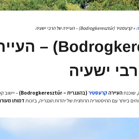
ה
»
קרעסטיר (Bodrogkeresztúr) – העיירה של הרבי ישעיה
קרעסטיר (odrogkeresztúr
בי ישעיה
, שוכנת
העיירה
קרעסטיר
(בהונגרית – Bodrogkeresztúr)
– יישוב קט
הים ביותר עם ההיסטוריה הרוחנית של יהדות הונגריה, בזכות
דמותו מעור