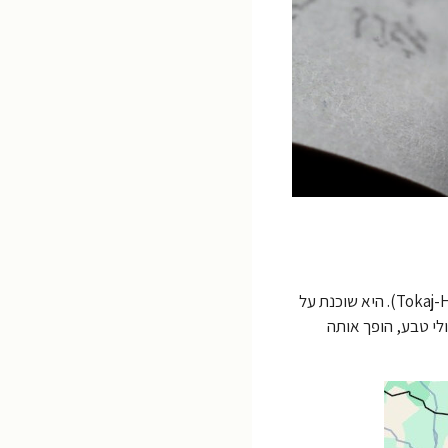
קרעסטיר, או בשמה ההונגרי – Bodrogkeresztúr היא עיירה קטנה ופסטורלית בצפון־מזרח הונגריה, בלב אזור היין ההיסטורי טוקאי (Tokaj-Hegyalja). היא שוכנת על
ות ירוקות ומסלולי טבע, הופך אותה