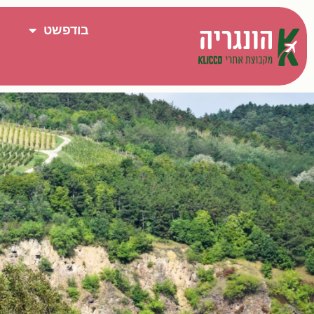
בודפשט