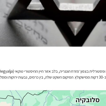
גדות נהר בודרוג (Bodrog), כ-10 דקות נסיעה בלבד מהעיר טוקאי וכ-30 דקות ממישקולץ. המיקום השקט שלה, בין כרמים, גבע