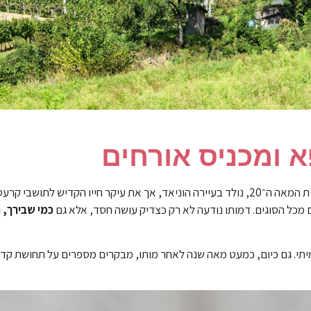
א ומכניס אורחים
הרבי ישעיה שטיינר (1851-1925), מגדולי הצדיקים בהונגריה בראשית המאה ה־20, נולד בעיירה הוניאד, אך את עיקר חיי
ם מכל הסוגים. דמותו נודעה לא רק כצדיק עושה חסד, אלא גם
כמי שבירך, 
אמיתי. גם כיום, כמעט מאה שנה לאחר מותו, מבקרים מספרים על תחושת ק