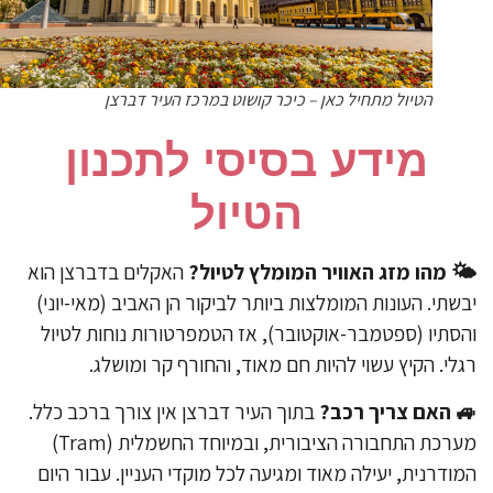
הטיול מתחיל כאן – כיכר קושוט במרכז העיר דברצן
​מידע בסיסי לתכנון
הטיול
האקלים בדברצן הוא
מזג האוויר המומלץ לטיול?
🌤️ ​מ
יבשתי. העונות המומלצות ביותר לביקור הן האביב (מאי-יונ
והסתיו (ספטמבר-אוקטובר), אז הטמפרטורות נוחות לטי
רגלי. הקיץ עשוי להיות חם מאוד, והחורף קר ומושל
בתוך העיר דברצן אין צורך ברכב כלל.
האם צריך רכב?

מערכת התחבורה הציבורית, ובמיוחד החשמלית (Tram)
המודרנית, יעילה מאוד ומגיעה לכל מוקדי העניין. עבור הי