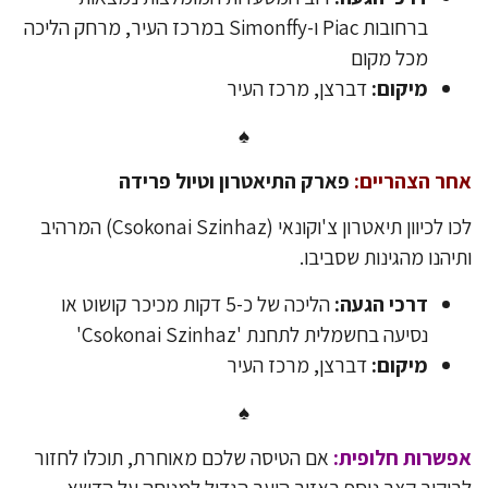
ברחובות Piac ו-Simonffy במרכז העיר, מרחק הליכה
מכל מקום
מיקום:
דברצן, מרכז העיר
♠
ר הצהריים:
פארק התיאטרון וטיול פרידה
לכו לכיוון תיאטרון צ'וקונאי (Csokonai Szinhaz) המרהיב
יהנו מהגינות שסביבו.
דרכי הגעה:
הליכה של כ-5 דקות מכיכר קושוט או
נסיעה בחשמלית לתחנת 'Csokonai Szinhaz'
מיקום:
דברצן, מרכז העיר
♠
שרות חלופית:
אם הטיסה שלכם מאוחרת, תוכלו לחזור