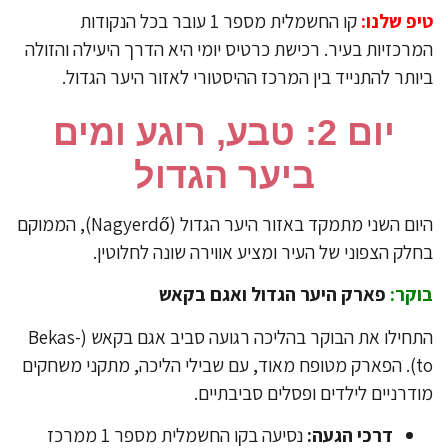
יפ שלנו:
קו החשמלית מספר 1 עובר בכל הנקודות
רכזיות בעיר. רכישת כרטיס יומי היא הדרך היעילה והזולה
ותר להתנייד בין המרכז ההיסטורי לאזור היער הגדול.
​יום 2: טבע, רוגע ומים
ביער הגדול
​היום השני מתמקד באזור היער הגדול (Nagyerdő), הממוקם
לק הצפוני של העיר ומציע אווירה שונה לחלוטין.
קר:
פארק היער הגדול ואגם בקאש
התחילו את הבוקר בהליכה רגועה סביב אגם בקאש (Bekas-
to). הפארק מטופח מאוד, עם שבילי הליכה, מתקני משחקים
דרניים לילדים ופסלים סביבתיים.
דרכי הגעה:
נסיעה בקו החשמלית מספר 1 ממרכז