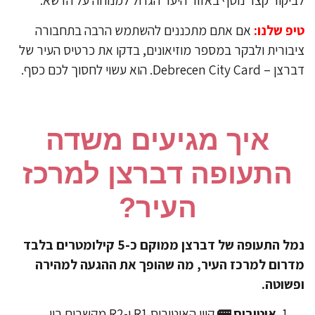
יקור קצר נוסף באזור היער הגדול למנוחה על הדשא.
יפ שלנו:
אם אתם מתכננים להשתמש הרבה בתחבורה
בורית ולבקר במספר מוזיאונים, בדקו את כרטיס העיר של
Debrecen City Car. הוא עשוי לחסוך לכם כסף.
​איך מגיעים משדה
התעופה דברצן למרכז
העיר?
​נמל התעופה של דברצן ממוקם כ-5 קילומטרים בלבד
רום למרכז העיר, מה שהופך את ההגעה למהירה
שוטה.
אוטובוס 🚌
קווי האוטובוס R1 ו-R2 מקשרים בין