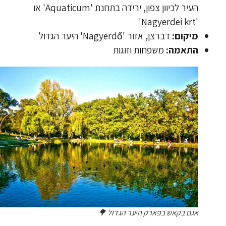
העיר לכיוון צפון, ירידה בתחנת 'Aquaticum' או
'Nagyerdei krt'
מיקום:
דברצן, אזור 'Nagyerdő' היער הגדול
התאמה:
משפחות וזוגות
אגם בקאש בפארק היער הגדול 🌳