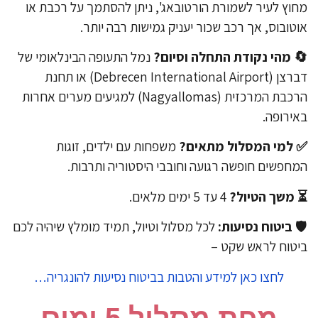
מחוץ לעיר לשמורת הורטובאג', ניתן להסתמך על רכבת 
אוטובוס, אך רכב שכור יעניק גמישות רבה יות
נמל התעופה הבינלאומי של
🔄 ​מהי נקודת התחלה וסיו
דברצן (Debrecen International Airport) או תחנת
הרכבת המרכזית (Nagyallomas) למגיעים מערים אחרות
באירופ
משפחות עם ילדים, זוגות
למי המסלול מתאים?
✅
המחפשים חופשה רגועה וחובבי היסטוריה ותרבו
4 עד 5 ימים מלאים.
משך הטיול?
לכל מסלול וטיול, תמיד מומלץ שיהיה לכם
ביטוח נסיעות:

ביטוח לראש שקט
לחצו כאן למידע והטבות בביטוח נסיעות להונגריה…
מפת מסלול 5 ימים