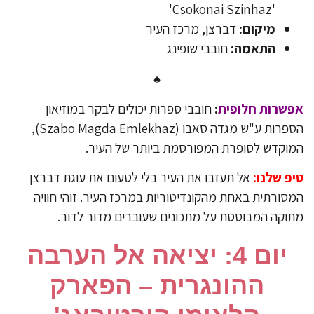
'Csokonai Szinhaz'
מיקום:
דברצן, מרכז העיר
התאמה:
חובבי שופינג
♠
פשרות חלופית
:
חובבי ספרות יכולים לבקר במוזיאון
הספרות ע"ש מגדה סאבו (Szabo Magda Emlekhaz),
וקדש לסופרת המפורסמת ביותר של העיר.
יפ שלנו:
אל תעזבו את העיר בלי לטעום את עוגת דברצן
סורתית באחת מהקונדיטוריות במרכז העיר. זוהי חוויה
וקה המבוססת על מתכונים שעוברים מדור לדור.
​יום 4: יציאה אל הערבה
ההונגרית – הפארק