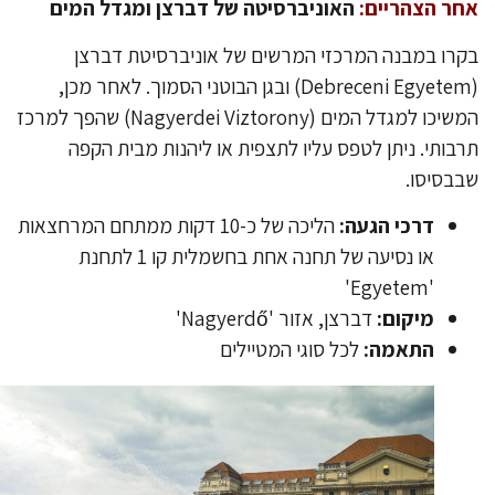
ר הצהריים:
האוניברסיטה של דברצן ומגדל המים
רו במבנה המרכזי המרשים של אוניברסיטת דברצן
(Debreceni Egyetem) ובגן הבוטני הסמוך. לאחר מכן,
המשיכו למגדל המים (Nagyerdei Viztorony) שהפך למרכז
בותי. ניתן לטפס עליו לתצפית או ליהנות מבית הקפה
בסיסו.
דרכי הגעה:
הליכה של כ-10 דקות ממתחם המרחצאות
או נסיעה של תחנה אחת בחשמלית קו 1 לתחנת
'Egyetem'
מיקום:
דברצן, אזור 'Nagyerdő'
התאמה:
לכל סוגי המטיילים