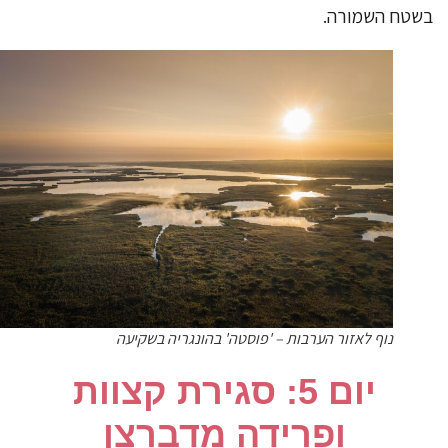
טח השמורה.
נוף לאזור הערבות – 'פוסטה' בהונגריה בשקיעה
​יום 5: סגירת קצוות
ופרידה מדברצן