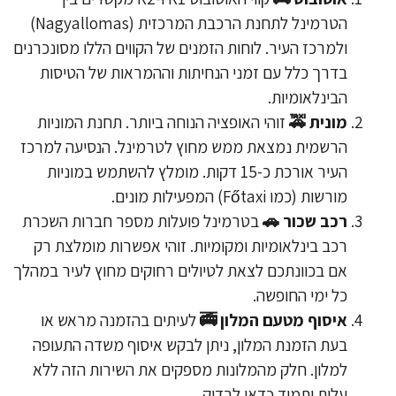
הטרמינל לתחנת הרכבת המרכזית (Nagyallomas)
ולמרכז העיר. לוחות הזמנים של הקווים הללו מסונכרנים
בדרך כלל עם זמני הנחיתות וההמראות של הטיסות
הבינלאומיות.
מונית 🚕
זוהי האופציה הנוחה ביותר. תחנת המוניות
הרשמית נמצאת ממש מחוץ לטרמינל. הנסיעה למרכז
העיר אורכת כ-15 דקות. מומלץ להשתמש במוניות
מורשות (כמו Főtaxi) המפעילות מונים.
רכב שכור 🚗
בטרמינל פועלות מספר חברות השכרת
רכב בינלאומיות ומקומיות. זוהי אפשרות מומלצת רק
אם בכוונתכם לצאת לטיולים רחוקים מחוץ לעיר במהלך
כל ימי החופשה.
איסוף מטעם המלון 🚎
לעיתים בהזמנה מראש או
בעת הזמנת המלון, ניתן לבקש איסוף משדה התעופה
למלון. חלק מהמלונות מספקים את השירות הזה ללא
עלות ותמיד כדאי לבדוק.