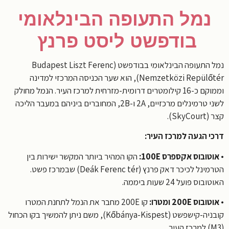
נמל התעופה הבינלאומי
בודפשט ליסט פרנץ
נמל התעופה הבינלאומי בבודפשט (Budapest Liszt Ferenc
Nemzetközi Repülőtér), הוא שער הכניסה המרכזי למדינה
וממוקם כ-16 קילומטרים דרומית-מזרחית למרכז העיר. הנמל מחולק
לשני טרמינלים מרכזיים, 2A ו-2B, המחוברים ביניהם במעבר הליכה
SkyC).
י הגעה למרכז העיר:
טובוס אקספרס 100E:
הקו המהיר ביותר המקשר ישירות בין
הטרמינל לכיכר דאק פרנץ (Deák Ferenc tér) שבמרכז פשט.
וס פועל 24 שעות ביממה.
בוס 200E ומטרו:
קו 200E מחבר את הנמל לתחנת המטרו
קובניה-קישפשט (Kőbánya-Kispest), משם ניתן להמשיך בקו הכחול