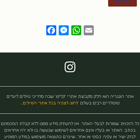
לחץ כאן
Facebook
Messenger
WhatsApp
Email
ר הונגריה הוא חלק מקבוצת אתרי 'קליקו' שבה מדריכי טיולים ליעדים
פופולריים רבים בעולם.
לחצו לצפיה בכל אתרי הטיולים…
כויות שמורות לבעלי האתר. אין להעתיק מידע ממנו ללא קבלת הסכמתם
ב. האתר או בעליו אינם אחראים לשימוש שנעשה בו ולא יהיו אחראים
ק ישיר או עקיף, כספי או אחר, שייגרם כתוצאה משימוש במידע המופיע