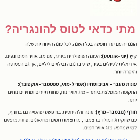
תי כדאי לטוס להונגריה?
ריה עם יעד חופשה בכל השנה. לכל עונה הייחודיות שלה.
(יוני–אוגוסט):
העונה הפופולרית ביותר, עם מזג אוויר חמים ונעים.
אלית לטיולים בעיר, שיט בדנובה ובילויים ליליים, אך גם העמוסה
רה יותר.
ות מעבר – אביב וסתיו (אפריל-מאי, ספטמבר–אוקטובר):
פה המומלצת ביותר – מזג אוויר נוח, פחות תיירים ומחירים נוחים
.
ף (נובמבר–מרץ):
עונה זולה יחסית. בודפשט יפהפייה גם בחורף,
שווקי חג המולד בדצמבר, מרחצאות חמים ומוזיאונים. פחות מתאים
 שמחפש מזג אוויר חמים.
לחצו כאן למדריך המלא למזג אוויר ועונות השנה בהונגריה…