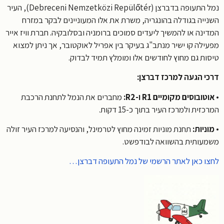
נמל התעופה בדברצן (Debreceni Nemzetközi Repülőtér), העיר
ייה בגודלה בהונגריה, משרת את אלו המעוניינים לבקר במזרח
ינה או להמשיך ליעדים סמוכים ברומניה ובסלובקיה. חברת וויז אייר
ילה קו ישיר מנתב"ג בעיקר בין אפריל לאוקטובר, אך ניתן למצוא
ות גם מחוץ לחודשים אלו ומומלץ תמיד לבדוק.
י הגעה למרכז דברצן:
ובוסים מקומיים R1 ו-R2:
מחברים את הנמל לתחנת הרכבת
זית ולמרכז העיר בתוך כ-15 דקות.
ניות:
תחנת מוניות זמינה מחוץ לטרמינל, והנסיעה למרכז העיר זולה
עותית בהשוואה לבודפשט.
ו כאן לאתר הרשמי של נמל התעופה דברצן…