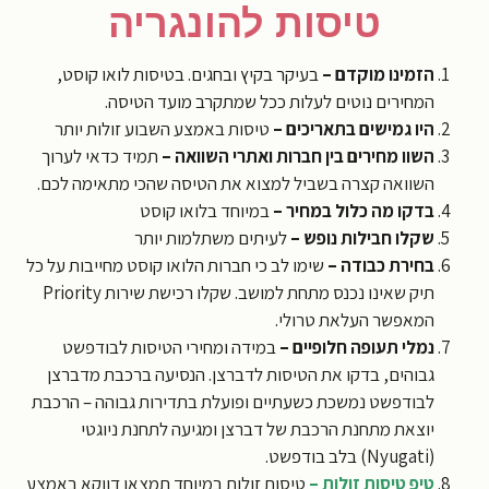
טיסות להונגריה
הזמינו מוקדם
–
בעיקר בקיץ ובחגים. בטיסות לואו קוסט,
המחירים נוטים לעלות ככל שמתקרב מועד הטיסה.
היו גמישים בתאריכים
–
טיסות באמצע השבוע זולות יותר
השוו מחירים בין חברות ואתרי השוואה –
תמיד כדאי לערוך
השוואה קצרה בשביל למצוא את הטיסה שהכי מתאימה לכם.
בדקו מה כלול במחיר
–
במיוחד בלואו קוסט
שקלו חבילות נופש –
לעיתים משתלמות יותר
בחירת כבודה –
שימו לב כי חברות הלואו קוסט מחייבות על כל
תיק שאינו נכנס מתחת למושב. שקלו רכישת שירות Priority
המאפשר העלאת טרולי.
נמלי תעופה חלופיים –
במידה ומחירי הטיסות לבודפשט
גבוהים, בדקו את הטיסות לדברצן. הנסיעה ברכבת מדברצן
לבודפשט נמשכת כשעתיים ופועלת בתדירות גבוהה – הרכבת
יוצאת מתחנת הרכבת של דברצן ומגיעה לתחנת ניוגטי
(Nyugati) בלב בודפשט.
טיפ טיסות זולות –
טיסות זולות במיוחד תמצאו דווקא באמצע