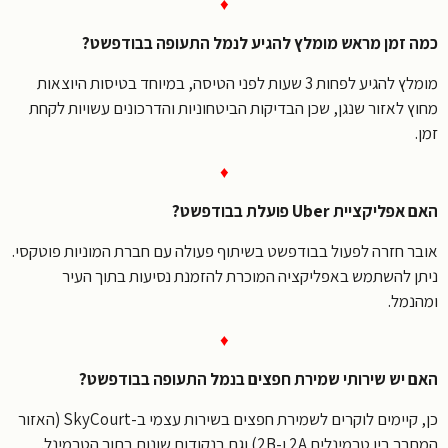
♦
 זמן מראש מומלץ להגיע לנמל התעופה בבודפשט?
מומלץ להגיע לפחות 3 שעות לפני הטיסה, במיוחד בטיסות היוצאות
ץ לאזור שנגן, שכן הבדיקות הביטחוניות והדרכונים עשויות לקחת
♦
יקציית Uber פועלת בבודפשט?
ר חזרה לפעול בבודפשט בשיתוף פעולה עם חברת המוניות פוטקסי.
ן להשתמש באפליקציה המוכרת להזמנת נסיעות בתוך העיר
נמל.
♦
 יש שירותי שמירת חפצים בנמל התעופה בבודפשט?
כן, קיימים לוקרים לשמירת חפצים בשירות עצמי ב-SkyCourt (האזור
טרמינלים 2A ו-2B) וגם בנקודות שונות בתוך הטרמינל.