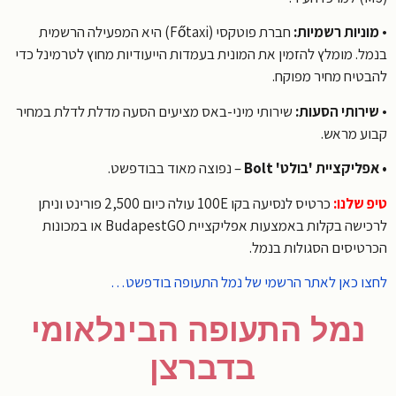
ניות רשמיות:
חברת פוטקסי (Főtaxi) היא המפעילה הרשמית
ל. מומלץ להזמין את המונית בעמדות הייעודיות מחוץ לטרמינל כדי
טיח מחיר מפוקח.
רותי הסעות:
שירותי מיני-באס מציעים הסעה מדלת לדלת במחיר
ע מראש.
ליקציית 'בולט' Bolt
– נפוצה מאוד בבודפשט.
 שלנו:
כרטיס לנסיעה בקו 100E עולה כיום 2,500 פורינט וניתן
לרכישה בקלות באמצעות אפליקציית BudapestGO או במכונות
טיסים הסגולות בנמל.
ו כאן לאתר הרשמי של נמל התעופה בודפשט…
נמל התעופה הבינלאומי
בדברצן