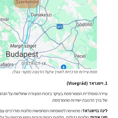
מפת עיירות מרכזיות לאורך עיקול הדנובה (מקור: גוגל)
1. וישגראד (Visegrád)
עיירה פופולרית המפורסמת בעיקר בזכות המצודה שחולשת על הנהר 
של ברך הדנובה ישירות מהמרפסת.
לינה בוישגראד:
מתאימה למשפחות המחפשות מלונות מודרניים עם בר
סוגי אירוח:
מלונות גדולים, מלונות בוטיק ודירות נופש פרטיות על צל