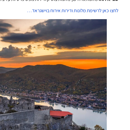
לחצו כאן לרשימת מלונות ודירות אירוח בוישגראד…