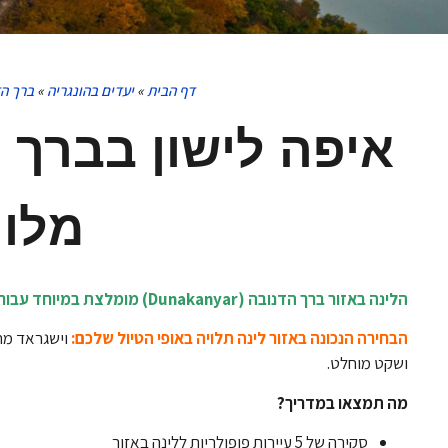
דף הבית
»
יעדים בהונגריה
»
ברך ה
מלונ
הלינה באזור ברך הדנובה (Dunakanyar) מומלצת במיוחד עבור מי שמחפש שילוב של טבע, היסטוריה ואווירה כפרית שלווה במרחק נסיעה קצר מבודפשט.
הבחירה הנכונה באזור לינה תלויה באופי הטיול שלכם:
וישגראד מתא
ושקט מוחלט.
מה תמצאו במדריך?
סקירה של 5 עיירות פופולריות ללינה באזור