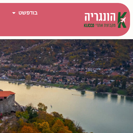
בודפשט