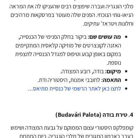
כי הונגריה ועברה שיפוצים רבים שהעניקו לה את המראה
יאו-גותי הנוכחי. הפנים שלה מעוטר בפרסקאות מרהיבים
לונות ויטראז' עתיקים.
מה עושים שם:
ביקור בחלק הפנימי של הכנסייה,
האזנה לקונצרטים של מוזיקה קלאסית המתקיימים
במקום באופן קבוע וטיפוס למגדל הכנסייה לתצפית
נוספת.
מיקום:
בודה, רובע המצודה.
התאמה:
לחובבי אמנות, היסטוריה ודת.
לחצו כאן לאתר הרשמי של כנסיית מתיאס…
B)
מפלקס היסטורי עצום הממוקם על גבעת המצודה ושימש
בר כארמון המגורים של מלכי הונגריה. כיום המתחם