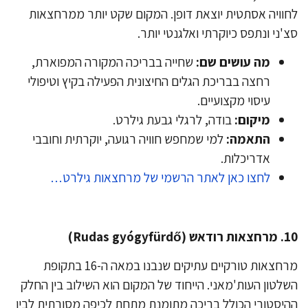
וויה אסתטית יוצאת דופן. המקום שקט יותר ממרחצאות
'ני ונתפס כיוקרתי ואלגנטי יותר.
מה עושים שם:
שחייה בבריכה המקורה המפוארת,
רחצה בבריכת הגלים החיצונית הפעילה בקיץ וטיפולי
עיסוי מקצועיים.
מיקום:
בודה, לרגלי גבעת גילרט.
התאמה:
למי שמחפש חוויה רגועה, יוקרתית וחובבי
אדריכלות.
לחצו כאן לאתר הרשמי של מרחצאות גילרט…
(Rudas gyógyfürdő)
מרחצאות טורקיים עתיקים שנבנו במאה ה-16 בתקופת
לטון העות'מאני. הייחוד של המקום הוא השילוב בין החלק
יסטורי הכולל בריכה מתומנת מתחת לכיפה מסורתית לבין