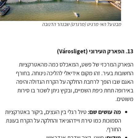
מבט על האי מרגיט (מרגרט) שבנהר הדנובה
ני (Városliget)
ארק המרכזי של פשט, המאכלס כמה מהאטרקציות
שובות בעיר. זהו מקום אידיאלי להליכה נינוחה. בחורף
גם שבו הופך לרחבת החלקה על הקרח הגדולה והיפה
ירופה תחת כיפת השמיים, ובקיץ ניתן לשכור בו סירות
וטים.
מה עושים שם:
טיול רגלי בין העצים, ביקור באטרקציות
הסמוכות כמו טירת ויידהוניאד והחלקה על הקרח בעונת
החורף.
מיקום:
פשט, קצה שדרת אנדראשי.