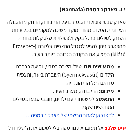
פה (Normafa)
רק טבעי פופולרי הממוקם על הרי בודה, הרחק מההמולה
ירונית. המקום מהווה מוקד משיכה למקומיים בכל עונות
נה, לטיולים ברגל בקיץ ולפעילויות שלג קלות בחורף.
מהפארק ניתן להגיע למגדל התצפית אליזבת (Erzsébet-
ציע את הנקודה הגבוהה ביותר בעיר.
מה עושים שם:
טיולי הליכה בטבע, נסיעה ברכבת
הילדים (Gyermekvasút) העוברת ביער, ותצפית
מרהיבה על הרי הונגריה.
מיקום:
הרי בודה, מערב העיר.
התאמה:
למשפחות עם ילדים, חובבי טבע ומטיילים
המחפשים שקט.
לחצו כאן לאתר הרשמי של פארק נורמפה…
פ שלנו:
אל תעזבו את נורמפה בלי לטעום את ה"שטרודל