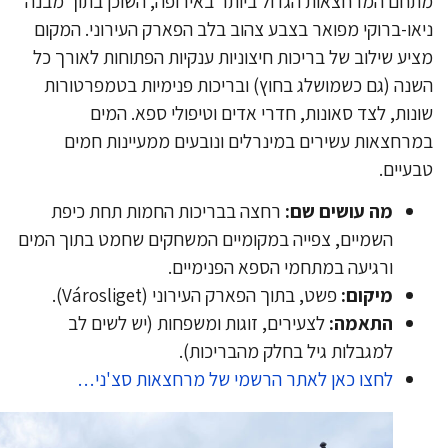
חם המרחצאות הגדול ביותר באירופה, השוכן בתוך מבנה
או-ברוקי מפואר בצבע צהוב בלב הפארק העירוני. המקום
יע שילוב של בריכות חיצוניות ענקיות הפתוחות לאורך כל
נה (גם כשמושלג בחוץ) ובריכות פנימיות בטמפרטורות
נות, לצד סאונות, חדרי אדים וטיפולי ספא. המים
רחצאות עשירים במינרלים ונובעים ממעיינות חמים
עיים.
מה עושים שם:
רחצה בבריכות החמות תחת כיפת
השמיים, צפייה במקומיים המשחקים שחמט בתוך המים
ורגיעה במתחמי הספא הפנימיים.
מיקום:
פשט, בתוך הפארק העירוני (Városliget).
התאמה:
לצעירים, זוגות ומשפחות (יש לשים לב
למגבלות גיל בחלק מהבריכות).
לחצו כאן לאתר הרשמי של מרחצאות סצ'ני…