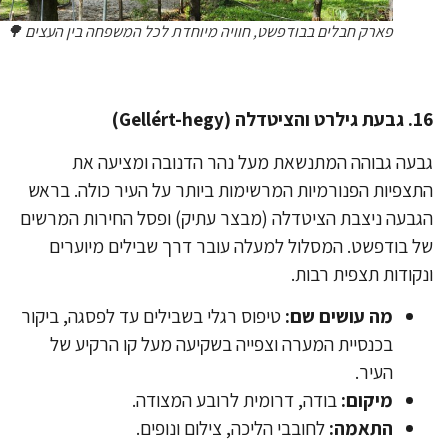
פארק חבלים בבודפשט, חוויה מיוחדת לכל המשפחה בין העצים 🌳
טדלה (Gellért-hegy)
עה גבוהה המתנשאת מעל נהר הדנובה ומציעה את
צפיות הפנורמיות המרשימות ביותר על העיר כולה. בראש
בעה ניצבת הציטדלה (מבצר עתיק) ופסל החירות המרשים
 בודפשט. המסלול למעלה עובר דרך שבילים מיוערים
קודות תצפית רבות.
מה עושים שם:
טיפוס רגלי בשבילים עד לפסגה, ביקור
בכנסיית המערה וצפייה בשקיעה מעל קו הרקיע של
העיר.
מיקום:
בודה, דרומית לרובע המצודה.
התאמה:
לחובבי הליכה, צילום ונופים.