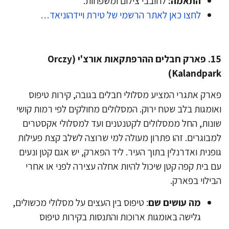
התאמה:
לחובבי צילום ומשפחות.
לחצו כאן לאתר הרשמי של טירת ויידהוניאד…
​15. פארק חבלים ההרפתקאות אורצ'י (Orczy
Kalandpar
רק אתגרי המציע מסלולי חבלים בגובה, קירות טיפוס
ומגות בלב שטח ירוק. המסלולים מחולקים לפי רמות קושי
נות, החל ממסלולים לקטנטנים ועד למסלולי אקסטרים
בוגרים. זהו פתרון מעולה למי שרוצה לשלב קצת פעילות
פנית ואדרנלין בתוך העיר. ליד הפארק, יש אגם קטן ונעים
 בית קפה קטן שיכול להיות אחלה עצירה לפני או אחרי
ילוי בפארק.
מה עושים שם
: טיפוס בין העצים על מסלולי מכשולים,
גלישה באומגות ארוכות והתנסות בקירות טיפוס