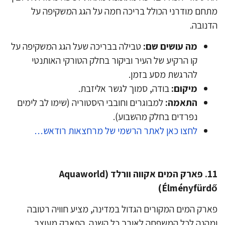
חם מודרני הכולל בריכה חמה על הגג המשקיפה על
נובה.
מה עושים שם:
טבילה בבריכה שעל הגג המשקיפה על
קו הרקיע של העיר וביקור בחלק הטורקי האותנטי
להרגשת מסע בזמן.
מיקום:
בודה, סמוך לגשר אליזבת.
התאמה:
למבוגרים וחובבי היסטוריה (שימו לב לימים
נפרדים בחלק מהשבוע).
לחצו כאן לאתר הרשמי של מרחצאות רודאש…
​11. פארק המים אקווה וורלד (Aquaworld
Élményfürd
רק המים המקורים הגדול במדינה, מציע חוויה רטובה
הנה לכל המשפחה לאורך כל השנה. הפארק מעוצב