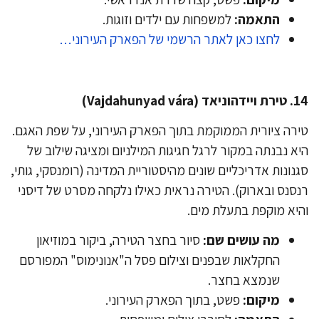
התאמה:
למשפחות עם ילדים וזוגות.
לחצו כאן לאתר הרשמי של הפארק העירוני…
ד (Vajdahunyad vára)
רה ציורית הממוקמת בתוך הפארק העירוני, על שפת האגם.
א נבנתה במקור לרגל חגיגות המילניום ומציגה שילוב של
נונות אדריכליים שונים מהיסטוריית המדינה (רומנסקי, גותי,
סנס ובארוק). הטירה נראית כאילו נלקחה מסרט של דיסני
יא מוקפת בתעלת מים.
מה עושים שם:
סיור בחצר הטירה, ביקור במוזיאון
החקלאות שבפנים וצילום פסל ה"אנונימוס" המפורסם
שנמצא בחצר.
מיקום:
פשט, בתוך הפארק העירוני.