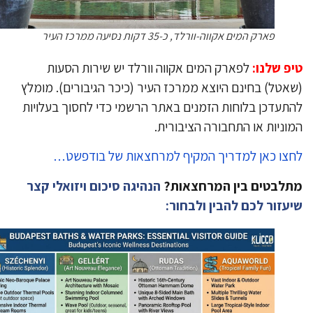
פארק המים אקווה-וורלד, כ-35 דקות נסיעה ממרכז העיר
פ שלנו:
לפארק המים אקווה וורלד יש שירות הסעות
אטל) בחינם היוצא ממרכז העיר (כיכר הגיבורים). מומלץ
תעדכן בלוחות הזמנים באתר הרשמי כדי לחסוך בעלויות
וניות או התחבורה הציבורית.
צו כאן למדריך המקיף למרחצאות של בודפשט…
לבטים בין המרחצאות?
הנהיגה סיכום ויזואלי קצר
עזור לכם להבין ולבחור: