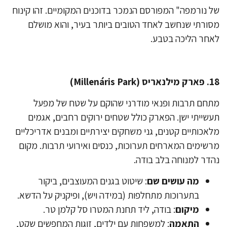
 נורמפה" המפורסם הנמכר בדוכנים המקומיים. זהו קינוח
ורתי שנחשב לאחד הטובים ביותר בעיר, והוא מושלם
חר הליכה בטבע.
(Millenáris Park)
חם תרבות ופנאי מודרני שהוקם על שטח של מפעל
שייתי ישן. הפארק כולל שטחים ירוקים רחבים, אגמים
אכותיים קטנים, גני משחקים יצירתיים ומבנים אדריכליים
שימים המארחים תערוכות, כנסים ואירועי תרבות. מקום
דר למנוחה בלב בודה.
מה עושים שם
: שיטוט בגנים המעוצבים, ביקור
בתערוכות מתחלפות (במידה ויש), ופיקניק על הדשא.
מיקום
: בודה, ליד תחנת המטרו סל קלמן טר.
התאמה
: למשפחות עם ילדים, זוגות המחפשים שקט,