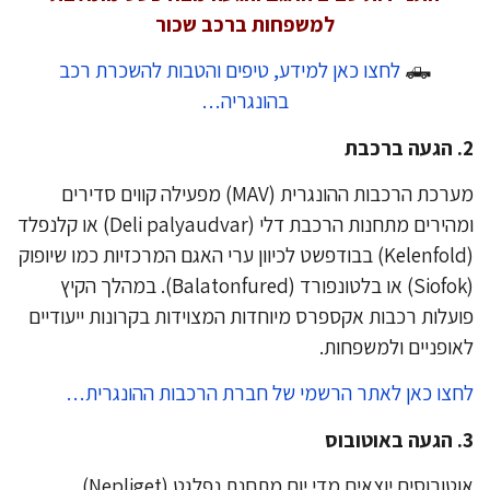
למשפחות ברכב שכור
🛻
לחצו כאן למידע, טיפים והטבות להשכרת רכב
בהונגריה…
מערכת הרכבות ההונגרית (MAV) מפעילה קווים סדירים
ומהירים מתחנות הרכבת דלי (Deli palyaudvar) או קלנפלד
(Kelenfold) בבודפשט לכיוון ערי האגם המרכזיות כמו שיופוק
(Siofok) או בלטונפורד (Balatonfured). במהלך הקיץ
עלות רכבות אקספרס מיוחדות המצוידות בקרונות ייעודיים
ופניים ולמשפחות.
צו כאן לאתר הרשמי של חברת הרכבות ההונגרית…
אוטובוסים יוצאים מדי יום מתחנת נפלגט (Nepliget)