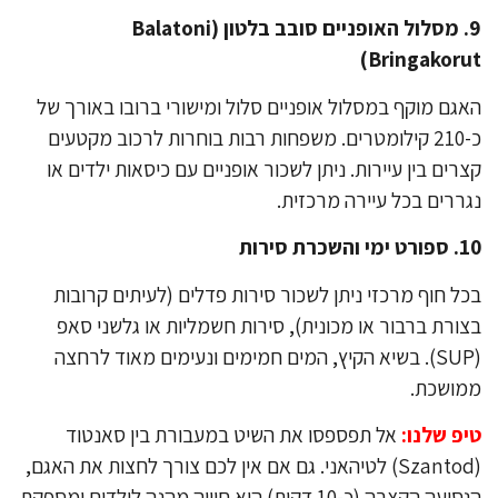
​9. מסלול האופניים סובב בלטון (Balatoni
Bringakoru
גם מוקף במסלול אופניים סלול ומישורי ברובו באורך של
כ-210 קילומטרים. משפחות רבות בוחרות לרכוב מקטעים
רים בין עיירות. ניתן לשכור אופניים עם כיסאות ילדים או
ררים בכל עיירה מרכזית.
 והשכרת סירות
ל חוף מרכזי ניתן לשכור סירות פדלים (לעיתים קרובות
ורת ברבור או מכונית), סירות חשמליות או גלשני סאפ
(SUP). בשיא הקיץ, המים חמימים ונעימים מאוד לרחצה
ושכת.
פ שלנו:
אל תפספסו את השיט במעבורת בין סאנטוד
(Szantod) לטיהאני. גם אם אין לכם צורך לחצות את האגם,
הנסיעה הקצרה (כ-10 דקות) היא חוויה מהנה לילדים ומספקת