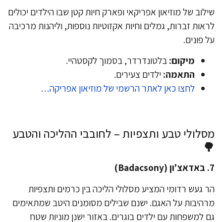
שילוב של מוזיאון אפריקאי ופארק חיות קטן שבו הילדים יכול
לראות זברות, גמלים וחיות אקזוטיות נוספות, וליהנות מרכי
על פוני
בלטונדרדר, בסמוך לקסטהיי.
מיקום:
ילדים צעירים.
התאמה:
לחצו כאן לאתר הרשמי של מוזיאון אפריקה…
​מסלולי טבע ותצפיות – לחובבי ההליכה והט

הר געש רדומי המציע מסלולי הליכה בין כרמים ותצפי
מרהיבות על האגם. ישנם שבילים מסומנים היטב שמתאימ
גם למשפחות עם ילדים בוגרים. באזור ישנן מוניות ש