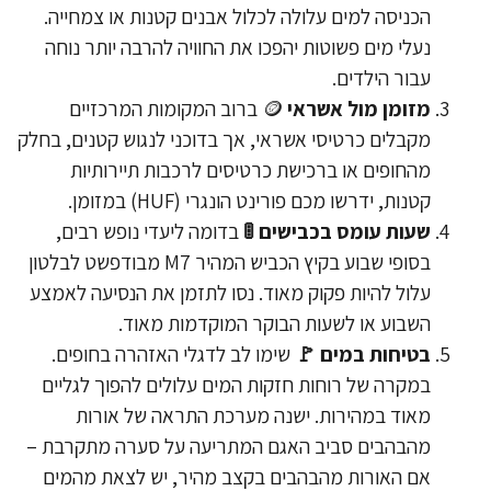
הכניסה למים עלולה לכלול אבנים קטנות או צמחייה.
נעלי מים פשוטות יהפכו את החוויה להרבה יותר נוחה
עבור הילדים.
מזומן מול אשראי
🪙 ברוב המקומות המרכזיים
מקבלים כרטיסי אשראי, אך בדוכני לנגוש קטנים, בחלק
מהחופים או ברכישת כרטיסים לרכבות תיירותיות
קטנות, ידרשו מכם פורינט הונגרי (HUF) במזומן.
​שעות עומס בכבישים 🚦
בדומה ליעדי נופש רבים,
בסופי שבוע בקיץ הכביש המהיר M7 מבודפשט לבלטון
עלול להיות פקוק מאוד. נסו לתזמן את הנסיעה לאמצע
השבוע או לשעות הבוקר המוקדמות מאוד.
​בטיחות במים 🚩
שימו לב לדגלי האזהרה בחופים.
במקרה של רוחות חזקות המים עלולים להפוך לגליים
מאוד במהירות. ישנה מערכת התראה של אורות
מהבהבים סביב האגם המתריעה על סערה מתקרבת –
אם האורות מהבהבים בקצב מהיר, יש לצאת מהמים