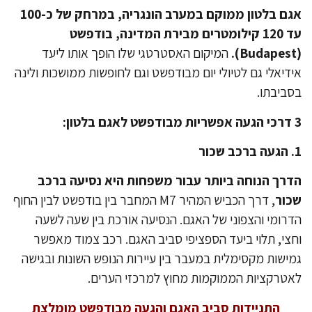
אגם בלטון ממוקם במערב הונגריה, במרחק של כ-100
עד 120 קילומטרים מבירת המדינה, בודפשט
המיקום האסטרטגי שלו הופך אותו ליעד
דיאלי גם לטיולי יום מבודפשט וגם לחופשות ממושכות ולינה
ביבתו.
רך הנוחה ביותר עבור משפחות היא נסיעה ברכב
ור
, דרך הכביש המהיר M7 המחבר בין בודפשט לבין החוף
רומי והצפוני של האגם. הנסיעה אורכת בין שעה לשעה
צי, תלוי ביעד הספציפי סביב האגם. רכב צמוד מאפשר
ישות מקסימלית במעבר בין עיירות הנופש השונות ובגישה
טרקציות הממוקמות מחוץ למרכזי הערים.
התניידות סביב האגם והגעה מבודפשט מומלצת