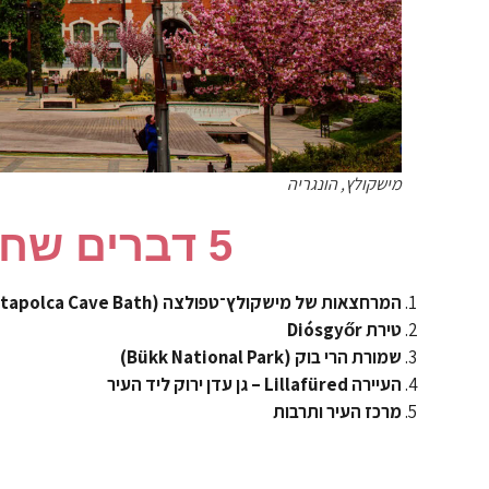
מישקולץ, הונגריה
5 דברים שחייבים לראות במישקולץ
המרחצאות של מישקולץ־טפולצה (Miskolctapolca Cave Bath)
טירת Diósgyőr
שמורת הרי בוק (Bükk National Park)
העיירה Lillafüred – גן עדן ירוק ליד העיר
מרכז העיר ותרבות