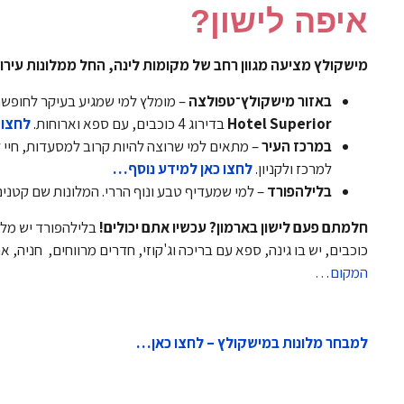
איפה לישון?
מישקולץ מציעה מגוון רחב של מקומות לינה, החל ממלונות עירונ
באזור מישקולץ־טפולצה
– מומלץ למי שמגיע בעיקר לחופשת
Hotel Superior
בדירוג 4 כוכבים, עם ספא וארוחות.
לחצו 
במרכז העיר
– מתאים למי שרוצה להיות קרוב למסעדות, חיי ל
למרכז ולקניון.
לחצו כאן למידע נוסף…
בלילהפורד
– למי שמעדיף טבע ונוף הררי. המלונות שם קטנים 
חלמתם פעם לישון בארמון? עכשיו אתם יכולים!
בלילהפורד יש מלון
כוכבים, יש בו גינה, ספא עם בריכה וג'קוזי, חדרים מרווחים, חניה, 
המקום…
למבחר מלונות במישקולץ – לחצו כאן…