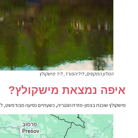
המלון המקסים, ליליהפורד, ליד מישקולץ
איפה נמצאת מישקולץ?
מישקולץ שוכנת בצפון-מזרח הונגריה, כשעתיים נסיעה מבודפשט, למרגלות הרי בוק (Bükk), ונחשבת לאחת הערים