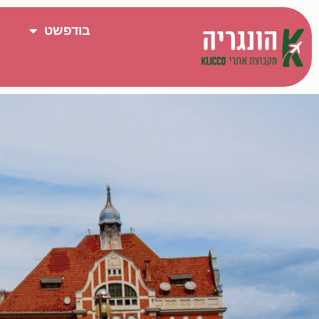
בודפשט