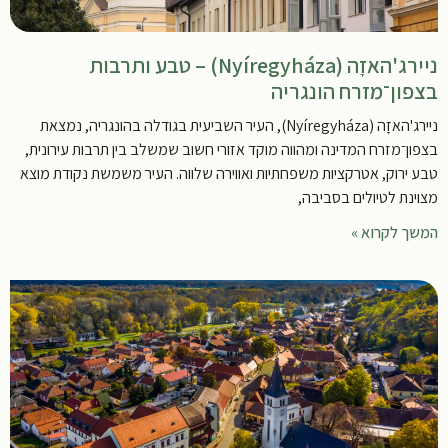
ניירג'האזָה (Nyíregyháza) – טבע ותרבות
בצפון־מזרח הונגריה
ניירג'האזָה (Nyíregyháza), העיר השביעית בגודלה בהונגריה, נמצאת
בצפון־מזרח המדינה ומהווה מוקד אזורי חשוב שמשלב בין תרבות עירונית,
טבע ירוק, אטרקציות משפחתיות ואווירה שלווה. העיר משמשת נקודת מוצא
מצוינת לטיולים בסביבה,
המשך לקרוא »