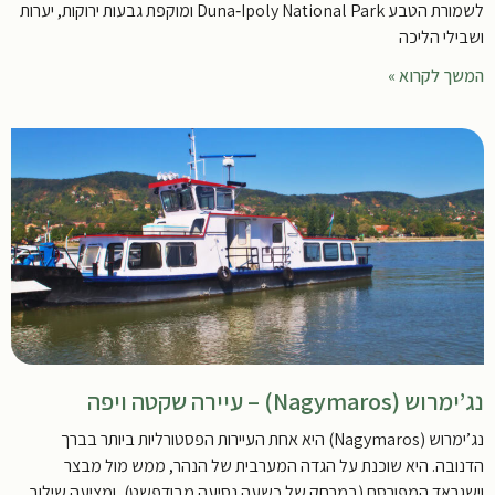
לשמורת הטבע Duna‑Ipoly National Park ומוקפת גבעות ירוקות, יערות
ושבילי הליכה
המשך לקרוא »
נג’ימרוש (Nagymaros) – עיירה שקטה ויפה
נג’ימרוש (Nagymaros) היא אחת העיירות הפסטורליות ביותר בברך
הדנובה. היא שוכנת על הגדה המערבית של הנהר, ממש מול מבצר
וישגראד המפורסם (במרחק של כשעה נסיעה מבודפשט), ומציעה שילוב