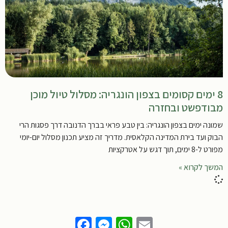
8 ימים קסומים בצפון הונגריה: מסלול טיול מוכן
מבודפשט ובחזרה
שמונה ימים בצפון הונגריה: בין טבע פראי בברך הדנובה דרך פסגות הרי
הבוק ועד בירת המדינה הקלאסית. מדריך זה מציע תכנון מסלול יום-יומי
מפורט ל-8 ימים, תוך דגש על אטרקציות
המשך לקרוא »
Facebook
Messenger
WhatsApp
Email