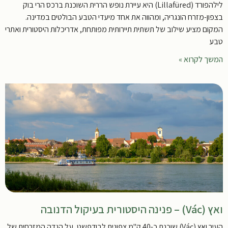
לילהפורד (Lillafüred) היא עיירת נופש הררית השוכנת ברכס הרי בוק
בצפון-מזרח הונגריה, ומהווה את אחד מיעדי הטבע הבולטים במדינה.
המקום מציע שילוב של תשתית תיירותית מפותחת, אדריכלות היסטורית ואתרי
טבע
המשך לקרוא »
ואץ (Vác) – פנינה היסטורית בעיקול הדנובה
העיר ואץ (Vác) שוכנת כ-40 ק"מ צפונית לבודפשט, על הגדה המזרחית של