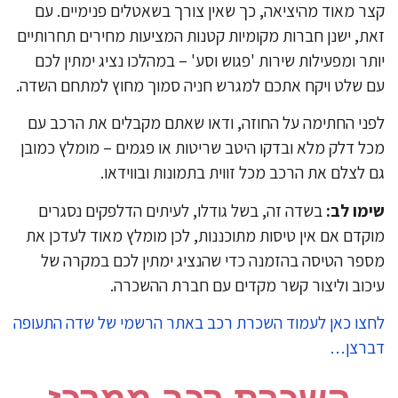
ר מאוד מהיציאה, כך שאין צורך בשאטלים פנימיים. עם
ת, ישנן חברות מקומיות קטנות המציעות מחירים תחרותיים
תר ומפעילות שירות 'פגוש וסע' – במהלכו נציג ימתין לכם
 שלט ויקח אתכם למגרש חניה סמוך מחוץ למתחם השדה.
ני החתימה על החוזה, ודאו שאתם מקבלים את הרכב עם
ל דלק מלא ובדקו היטב שריטות או פגמים – מומלץ כמובן
 לצלם את הרכב מכל זווית בתמונות ובווידאו.
מו לב:
בשדה זה, בשל גודלו, לעיתים הדלפקים נסגרים
קדם אם אין טיסות מתוכננות, לכן מומלץ מאוד לעדכן את
פר הטיסה בהזמנה כדי שהנציג ימתין לכם במקרה של
כוב וליצור קשר מקדים עם חברת ההשכרה.
צו כאן לעמוד השכרת רכב באתר הרשמי של שדה התעופה
ברצן…