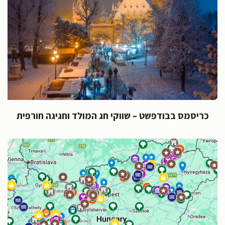
כריסמס בבודפשט – שווקי חג המולד וחגיגה חורפית