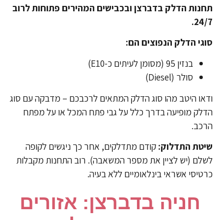
נות הדלק בדברצן ובכבישים המהירים פתוחות לרוב
24/
גי הדלק הנפוצים הם:
בנזין 95 (מסומן לעיתים כ-E10)
סולר (Diesel)
או היטב מהו סוג הדלק המתאים לרכבכם – מדבקה עם סוג
לק מופיעה בדרך כלל על גבי פתח המכל או על מפתח
כב.
טת התדלוק:
קודם מתדלקים, אחר כך ניגשים לקופה
לם (יש לציין את מספר המשאבה). רוב התחנות מקבלות
טיסי אשראי בינלאומיים ללא בעיה.
חניה בדברצן: אזורים