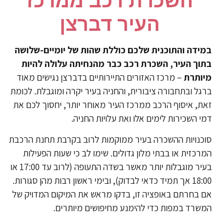
השכרת רכב ממרכז
העיר דברצן
ידה והתוכנית שלכם כוללת שהות של יומיים-שלושה
וך העיר, השכרת רכב כבר מהנחיתה עלולה להיות
ותרת
– מרכז האזורים התיירותיים בדברצן נגישים מאוד
גל ובתחבורה ציבורית, והחניה בעיר יקרה ומוגבלת. לכומת
ת, איסוף הרכב ממרכז העיר מאוחר יותר, יחסוך לכם את
י השכירות לימים אלו ואת עלויות החניה.
כנויות ההשכרה בעיר ממוקמות לרוב בקרבת תחנת הרכבת
רכזית או בבתי מלון גדולים. שימו לב כי שעות הפעילות
בעיר מוגבלות יותר מאשר בשדה התעופה (לרוב עד 17:00 או
18:00 אך תמיד כדאי לבדוק), ובימי ראשון רבות מהן סגורות.
 בחרתם באופציה זו, בדקו מראש את המיקום המדויק של
שרד במפות כדי להימנע מחיפושים מיותרים.