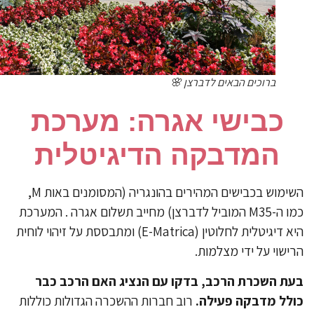
ברוכים הבאים לדברצן 🌸
כבישי אגרה: מערכת
המדבקה הדיגיטלית
השימוש בכבישים המהירים בהונגריה (המסומנים באות M,
כמו ה-M35 המוביל לדברצן) מחייב תשלום אגרה . המערכת
היא דיגיטלית לחלוטין (E-Matrica) ומתבססת על זיהוי לוחית
ישוי על ידי מצלמות.
ת השכרת הרכב, בדקו עם הנציג האם הרכב כבר
לל מדבקה פעילה.
רוב חברות ההשכרה הגדולות כוללות