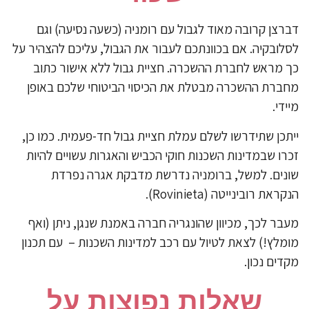
רצן קרובה מאוד לגבול עם רומניה (כשעה נסיעה) וגם
לובקיה. אם בכוונתכם לעבור את הגבול, עליכם להצהיר על
 מראש לחברת ההשכרה. חציית גבול ללא אישור כתוב
ברת ההשכרה מבטלת את הכיסוי הביטוחי שלכם באופן
ידי.
תכן שתידרשו לשלם עמלת חציית גבול חד-פעמית. כמו כן,
רו שבמדינות השכנות חוקי הכביש והאגרות עשויים להיות
נים. למשל, ברומניה נדרשת מדבקת אגרה נפרדת
ראת רובינייטה (Rovinieta).
בר לכך, מכיוון שהונגריה חברה באמנת שנגן, ניתן (ואף
מלץ!) לצאת לטיול עם רכב למדינות השכנות – עם תכנון
דים נכון.
שאלות נפוצות על