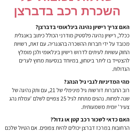
השכרת רכב בדברצן
ם צריך רישיון נהיגה בינלאומי בדברצן?
לל, רישיון נהיגה פלסטיק מודרני הכולל כיתוב באנגלית
ובד על ידי חברות ההשכרה בהונגריה. עם זאת, רשויות
וק עשויות לעיתים לדרוש רישיון בינלאומי ולכן מומלץ
צטייד בו ליתר ביטחון, במיוחד בנסיעות מחוץ לערים
דולות.
י המדיניות לגבי גיל הנהג?
רוב החברות דורשות גיל מינימלי של 21, עם ותק נהיגה של
שנה לפחות. נהגים מתחת לגיל 25 צפויים לשלם 'עמלת נהג
יר' יומית משמעותית.
ם כדאי לשכור רכב קטן או גדול?
חובות במרכז דברצן יכולים להיות צפופים. אם הטיול שלכם