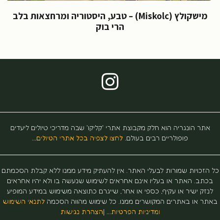
מישקולץ (Miskolc) – טבע, היסטוריה ומרחצאות בלב
הרי בוק
תר הונגריה הוא חלק מקבוצת אתרי 'קליקו' שבה מדריכי טיולים ליעדים
פופולריים רבים בעולם.
לחצו לצפיה בכל אתרי הטיולים…
זכויות שמורות לבעלי האתר. אין להעתיק מידע ממנו ללא קבלת הסכמתם
תב. האתר או בעליו אינם אחראים לשימוש שנעשה בו ולא יהיו אחראים
זק ישיר או עקיף, כספי או אחר, שייגרם כתוצאה משימוש במידע המופיע
ר או באתרים המקושרים ממנו. כל שימוש מהווה הסכמה
לתנאי השימוש
ומדיניות הפרטיות…
|
הצהרת נגישות