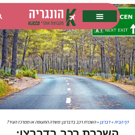
ף הבית
»
דברצן
»
השכרת רכב בדברצן: משדה התעופה או ממרכז העיר?
השכרת רכב בדברצן: