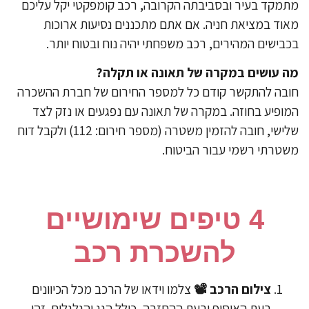
מקד בעיר ובסביבתה הקרובה, רכב קומפקטי יקל עליכם
וד במציאת חניה. אם אתם מתכננים נסיעות ארוכות
בישים המהירים, רכב משפחתי יהיה נוח ובטוח יותר.
 עושים במקרה של תאונה או תקלה?
בה להתקשר קודם כל למספר החירום של חברת ההשכרה
ופיע בחוזה. במקרה של תאונה עם נפגעים או נזק לצד
שלישי, חובה להזמין משטרה (מספר חירום: 112) ולקבל דוח
טרתי רשמי עבור הביטוח.
4 טיפים שימושיים
להשכרת רכב
צילום הרכב 📽
צלמו וידאו של הרכב מכל הכיוונים
בעת האיסוף ובעת ההחזרה, כולל הגג והגלגלים. זהו