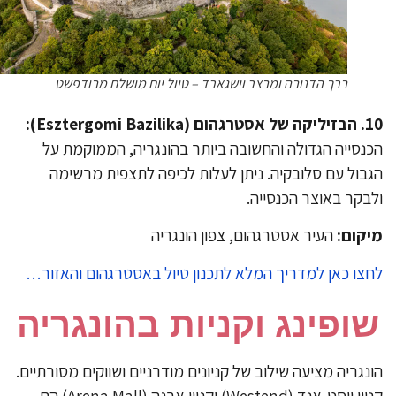
ברך הדנובה ומבצר וישגארד – טיול יום מושלם מבודפשט
 (Esztergomi Bazilika):
נסייה הגדולה והחשובה ביותר בהונגריה, הממוקמת על
בול עם סלובקיה. ניתן לעלות לכיפה לתצפית מרשימה
בקר באוצר הכנסייה.
קום:
העיר אסטרגהום, צפון הונגריה
צו כאן למדריך המלא לתכנון טיול באסטרגהום והאזור…
ופינג וקניות בהונגריה
ונגריה מציעה שילוב של קניונים מודרניים ושווקים מסורתיים.