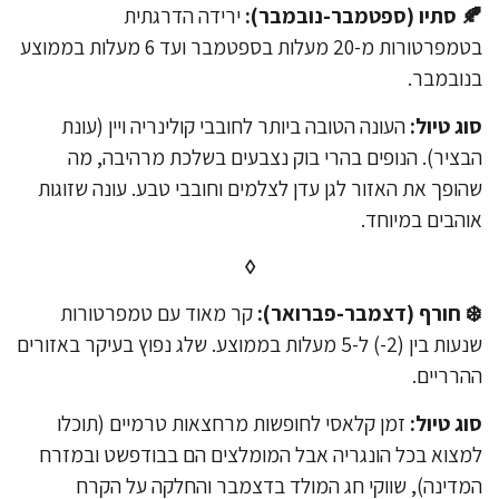
 סתיו (ספטמבר-נובמבר):
ירידה הדרגתית
בטמפרטורות מ-20 מעלות בספטמבר ועד 6 מעלות בממוצע
ובמבר.
ג טיול:
העונה הטובה ביותר לחובבי קולינריה ויין (עונת
ציר). הנופים בהרי בוק נצבעים בשלכת מרהיבה, מה
ופך את האזור לגן עדן לצלמים וחובבי טבע. עונה שזוגות
הבים במיוחד.
◊
 חורף (דצמבר-פברואר):
קר מאוד עם טמפרטורות
שנעות בין (2-) ל-5 מעלות בממוצע. שלג נפוץ בעיקר באזורים
רריים.
ג טיול:
זמן קלאסי לחופשות מרחצאות טרמיים (תוכלו
צוא בכל הונגריה אבל המומלצים הם בבודפשט ובמזרח
דינה), שווקי חג המולד בדצמבר והחלקה על הקרח