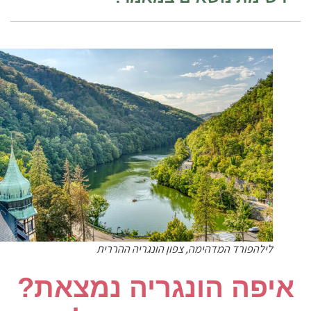
לילהפורד המדהימה, צפון הונגריה ההררית
יפה הונגריה נמצאת?