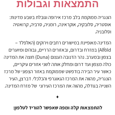
התמצאות וגבולות
ונגריה ממוקמת בלב מרכז אירופה וגובלת בשבע מדינות:
סטריה, סלובקיה, אוקראינה, רומניה, סרביה, קרואטיה
לובניה.
דינה מאופיינת במישורים רחבים וירוקים (האלפלד –
Alföld) במזרח ובדרום, ובאזורים הרריים, גבוהים ומיוערים
בצפון ובמערב. נהר הדנובה העצום (Duna) חוצה את המדינה
לה מצפון ועד דרום ומחלק אותה לשני אזורים עיקריים,
שר עיר הבירה בודפשט שממוקמת באזור הצפוני של מרכז
נגריה, מהווה את המרכז הגאוגרפי והכלכלי. דברצן, העיר
נייה בגודלה, מהווה את המרכז העירוני של מזרח המדינה.
♦
להתמצאות קלה ומפה שאפשר להוריד לטלפון: