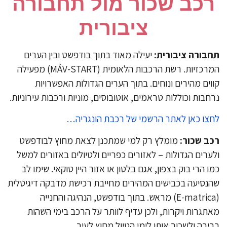
כב שכור מול תחבורה
ציבורית
בורה ציבורית:
יעילה מאוד בתוך בודפשט ובין הערים
המרכזיות. רשת הרכבות הלאומית (MÁV-START) מפעילה
וים מהירים ונוחים. בתוך הערים הגדולות האפשרויות
חבות וכוללות טראמים, אוטובוסים, מוניות ורכבות עירוניות.
צו כאן לאתר הרשמי של רכבת הונגריה…
ב שכור:
מומלץ רק למי שמתכנן לצאת מחוץ לבודפשט
ערים הגדולות – לאזורים כפריים ולטיולים באזורים למשל
ו הרי בוק בצפון, אגם בלטון או אזור היין טוקאי. שימו לב
נסיעה בכבישים המהירים מחייבת רכישת מדבקה דיגיטלית
(E-matrica) מראש. בתוך בודפשט, הנהיגה והחנייה
תגרות ויקרות, ולכן עדיף לוותר על הרכב בימי השהות
ירה ולשכור אותו לימי הטיול מחוץ לעיר.