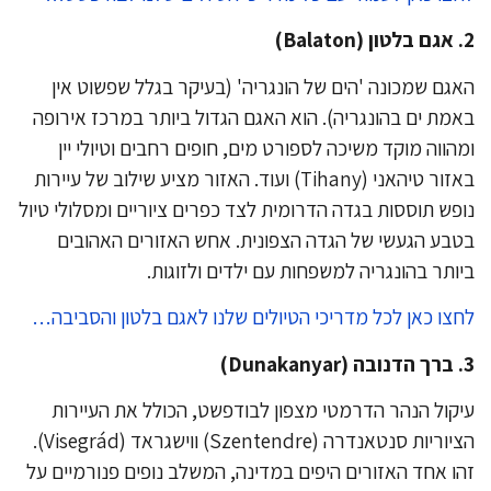
אגם בלטון (Balaton)
גם שמכונה 'הים של הונגריה' (בעיקר בגלל שפשוט אין
מת ים בהונגריה). הוא האגם הגדול ביותר במרכז אירופה
הווה מוקד משיכה לספורט מים, חופים רחבים וטיולי יין
באזור טיהאני (Tihany) ועוד. האזור מציע שילוב של עיירות
פש תוססות בגדה הדרומית לצד כפרים ציוריים ומסלולי טיול
בע הגעשי של הגדה הצפונית. אחש האזורים האהובים
ותר בהונגריה למשפחות עם ילדים ולזוגות.
צו כאן לכל מדריכי הטיולים שלנו לאגם בלטון והסביבה…
ברך הדנובה (Dunakanyar)
קול הנהר הדרמטי מצפון לבודפשט, הכולל את העיירות
הציוריות סנטאנדרה (Szentendre) ווישגראד (Visegrád).
ו אחד האזורים היפים במדינה, המשלב נופים פנורמיים על