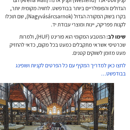
קניון ווסט-אנד (Westend) וקניון ארנה (Arena Mall) הם
דולים והפופולריים ביותר בבודפשט. לחוויה מקומית יותר,
בקרו בשוק המקורה הגדול (Nagyvásárcsarnok), שם תוכלו
נות פפריקה, יינות ומוצרי עבודת יד.
מו לב:
המטבע המקומי הוא פורינט (HUF), ולמרות
רטיסי אשראי מתקבלים כמעט בכל מקום, כדאי להחזיק
ט מזומן לשווקים קטנים.
צו כאן למדריך המקיף עם כל הפרטים לקניות ושופינג
בודפשט…