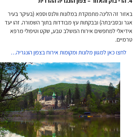
רית
זור זה הלינה מתמקדת במלונות וולנס וספא (בעיקר בעיר
ר ובסביבתה) ובבקתות עץ מבודדות בתוך השמורה. זהו יעד
דיאלי למחפשים אירוח המשלב טבע, שקט וטיפולי מרפא
מיים.
לחצו כאן למגוון מלונות ומקומות אירוח בצפון הונגריה…