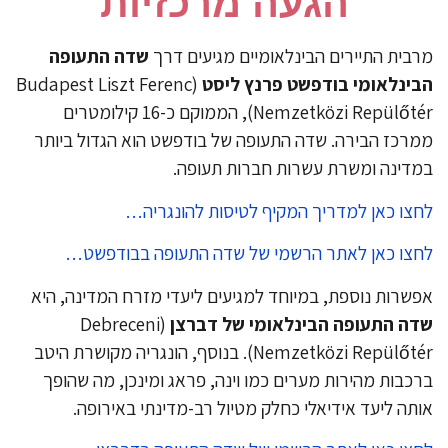
הגעה מרכזיות
רבית התיירים הבינלאומיים מגיעים דרך
שדה התעופה
ינלאומי בודפשט פרנץ ליסט
(Budapest Liszt Ferenc
Nemzetközi Repülőtér), הממוקם כ-16 קילומטרים
רכז הבירה. שדה התעופה של בודפשט הוא הגדול ביותר
דינה ומשרת עשרות חברות תעופה.
צו כאן למדריך המקיף לטיסות להונגריה…
צו כאן לאתר הרשמי של שדה התעופה בבודפשט…
פשרות נוספת, במיוחד למגיעים ליעדי מזרח המדינה, היא
ה התעופה הבינלאומי של דברצן
(Debreceni
Nemzetközi Repülőtér). בנוסף, הונגריה מקושרת היטב
כבות מהירות מערים כמו וינה, פראג ומינכן, מה שהופך
תה ליעד אידיאלי כחלק מטיול רב-מדינתי באירופה.