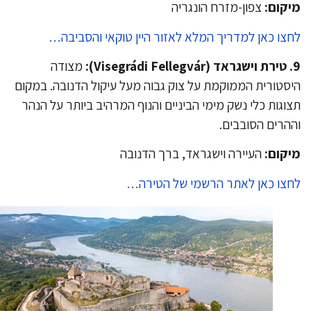
קום:
צפון-מזרח הונגריה
צו כאן למדריך המלא לאזור היין טוקאי והסביבה…
V):
מצודה
סטורית הממוקמת על צוק גבוה מעל עיקול הדנובה. במקום
וגות כלי נשק מימי הביניים והנוף המרהיב ביותר על הנהר
הרים הסובבים.
קום:
העיירה וישגראד, ברך הדנובה
צו כאן לאתר הרשמי של הטירה…