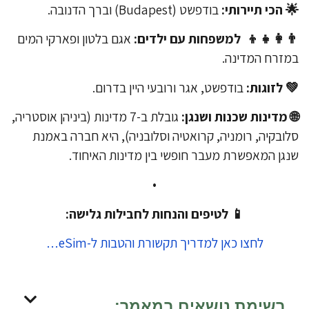
 הכי תיירותי:
בודפשט (Budapest) וברך הדנובה.
‍👩‍👧‍👦 למשפחות עם ילדים:
אגם בלטון ופארקי המים
זרח המדינה.
 לזוגות:
בודפשט, אגר ורובעי היין בדרום.
 מדינות שכנות ושנגן:
גובלת ב-7 מדינות (ביניהן אוסטריה,
ובקיה, רומניה, קרואטיה וסלובניה), היא חברה באמנת
גן המאפשרת מעבר חופשי בין מדינות האיחוד.
•
📱 לטיפים והנחות לחבילות גלישה:
לחצו כאן למדריך תקשורת והטבות ל-eSim…
רשימת נושאים במאמר: