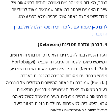
הר, מצודות מימי הביניים ואווירה ייחודית בסמטאות של
ירות האמנים שבסביבה. אזור שמתאים מאוד לטיולי יום
ודפשט אך גם כאזור טיול יפהפה ומלא בפני עצמו.
צו כאן לעמוד עם כל מדריכי העומק שלנו לטיול בברך
נובה…
דברצן ומזרח המדינה (Debrecen)
יר השנייה בגודלה במדינה היא מרכז תרבותי ודתי חשוב
המשמש כשער לשמורת הטבע הורטובאג' (Hortobágyi
Nemzeti Park). דברצן היא השער לאזור המזרח שמציע
גש מרתק עם מסורות הרכיבה ההונגריות בערבה
(Puszta) שמוכרת גם כאזור המישורים הגדולים של הונגריה.
יר תמצאו גם פארקים עירוניים מודרניים, מוזיאונים
רחצאות טרמיים מפנקים. העיר מתאימה לטיול לאוהבי
ע, היסטוריה ולמשפחות עם ילדים בזכות באזור היער
דול השופע באטרקציות נפלאות.