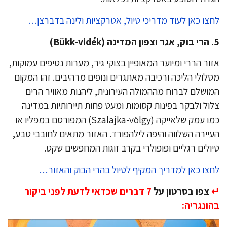
צו כאן לעוד מדריכי טיול, אטרקציות ולינה בדברצן…
הרי בוק, אגר וצפון המדינה (Bükk-vidék)
ור הררי ומיוער המאופיין בצוקי גיר, מערות נטיפים עמוקות,
לולי הליכה ורכיבה מאתגרים ונופים מרהיבים. זהו המקום
ושלם לברוח מההמולה העירונית, ליהנות מאוויר הרים
ול ולבקר בפינות קסומות ומעט פחות תיירותיות במדינה
כמו עמק שלאייקה (Szalajka-völgy) המפורסם במפליו או
יירה השלווה והיפה לילהפורד. האזור מתאים לחובבי טבע,
ולים רגליים ופופולרי בקרב זוגות המחפשים שקט.
צו כאן למדריך המקיף לטיול בהרי הבוק והאזור…
צפו בסרטון על
7 דברים שכדאי לדעת לפני ביקור
ונגריה: