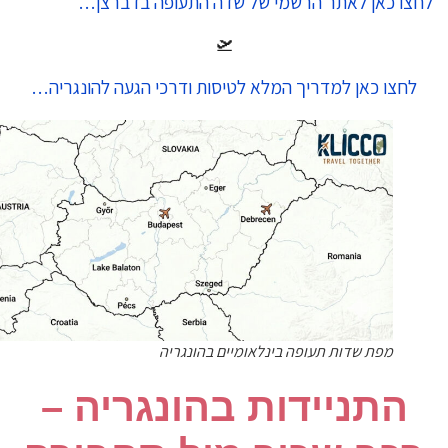
צו כאן לאתר הרשמי של שדה התעופה בדברצן…
🛫
לחצו כאן למדריך המלא לטיסות ודרכי הגעה להונגריה…
מפת שדות תעופה בינלאומיים בהונגריה
​התניידות בהונגריה –