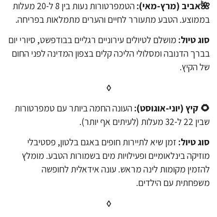
אביב (מרץ-מאי):
הטמפרטורות נעות בין 8 ל-20 מעלות
מוצע. הטבע מתעורר לחיים והערים מתמלאות בפריחה.
ג טיול:
מושלם לטיולים עירוניים רגליים בבודפשט, סיורי יום
רך הדנובה ומסלולי הליכה קלים בצפון המדינה לפני החום
 הקיץ.
◊
 קיץ (יוני-אוגוסט):
העונה החמה ביותר עם טמפרטורות
3 מעלות (לעיתים אף יותר).
ג טיול:
זמן שיא לתיירות חופים באגם בלטון, פסטיבלי
זיקה בינלאומיים ופעילויות מים בשמורות הטבע. מומלץ
זמין מקומות לינה מראש. עונה אידאלית לחופשה
פחתית עם הילדים.
◊