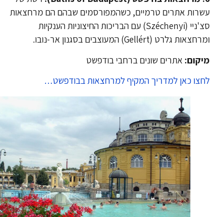
רות אתרים טרמיים, כשהמפורסמים שבהם הם מרחצאות
סצ'ניי (Széchenyi) עם הבריכות החיצוניות הענקיות
צאות גלרט (Gellért) המעוצבים בסגנון אר-נובו.
קום:
אתרים שונים ברחבי בודפשט
צו כאן למדריך המקיף למרחצאות בבודפשט…