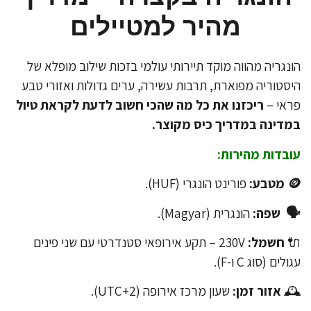
מהיר למטיילים
הונגריה מהווה מוקד תיירותי עולמי בזכות שילוב מופלא 
היסטוריה מפוארת, תרבות עשירה, ערים גדולות ואזורי ט
ריכזנו את כל מה שהכי חשוב לדעת לקראת טיול
פראי
במדינה במדריך כיס מקוצ
עובדות מהירו
פורינט הונגרי (HUF).
🪙 
הונגרית (Magyar).
🗣 שפ
230V – תקע אירופאי סטנדרטי עם שני פינים
חשמל:
​
עגולים (סוג C ו-
שעון מרכז אירופה (UTC+2).
אזור זמן:
