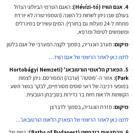
):
האגם הטרמי הביולוגי הגדול
ולם שבו ניתן לשחות כל השנה (הטמפרטורה לא יורדת
מתחת ל-24 מעלות גם בחורף). המים עשירים במינרלים
שמשים לטיפול ומרפא.
קום:
מערב הונגריה, בסמוך לקצה המערבי של אגם בלטון
צו כאן לאתר הרשמי של אגם הוויז…
5. הפארק הלאומי הורטובאג' (Hortobágyi Nemzeti
Park
אזור ה-'פוסטה' (ערבה) המפורסם. ניתן לצפות
ופעי רכיבה של רועי סוסים מסורתיים, לבקר בגשר תשע
שתות ולראות חיות בר נדירות בסביבתן הטבעית.
קום:
מזרח הונגריה, בסמוך לדברצן
צו כאן לאתר הרשמי של הפארק הלאומ הורטובאג'…
רשת של