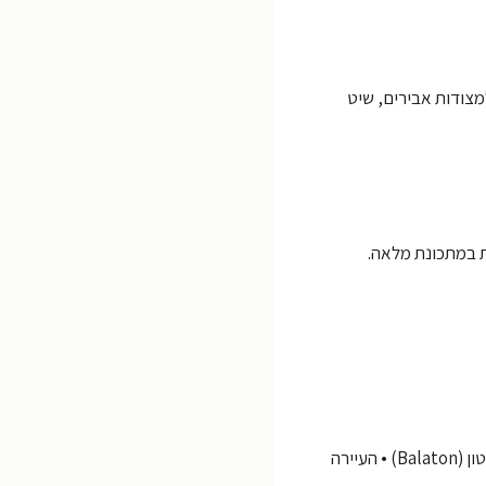
מצודות אבירים, שיט
ת במתכונת מלאה.
בודפשט (Budapest) • ברך הדנובה (Dunakanyar) • ארמון גדלה (Gödöllő) • וספרם (Veszprém) • אגם בלטון (Balaton) • העיירה