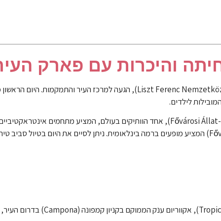
חיתה והיכרות עם פארק העיר
לאחר הנחיתה בנמל התעופה הבינלאומי פרינץ ליסט (Liszt Ferenc Nemzetközi Repülőtér), הגעה למרכז
מרכז הפעילות הוא גן החיות והבוטני של בודפשט (Fővárosi Állat- és Növénykert), אחד הוותיקים בעולם, המציע מת
ייחודי. בצמוד אליו נמצא הקרקס העירוני הגדול (Fővárosi Nagycirkus) המציע מופעים ברמה בינלאומית. ניתן לסיים את היום בטיול
ביקור במתחם הטרופיקריום (Tropicarium), אקווריו