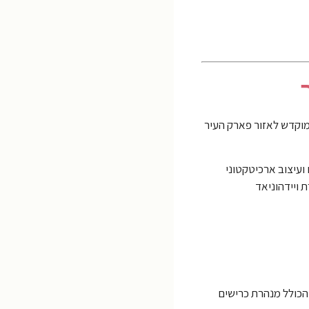
 העיר והתמקמות. היום הראשון מוקדש לאזור פארק העיר
חמים אינטראקטיביים ועיצוב ארכיטקטוני
 סביב טירת ויידהוניאד
ם ענק הממוקם בקניון קמפונה (Campona) בדרום העיר, הכולל מנהרת כרישים