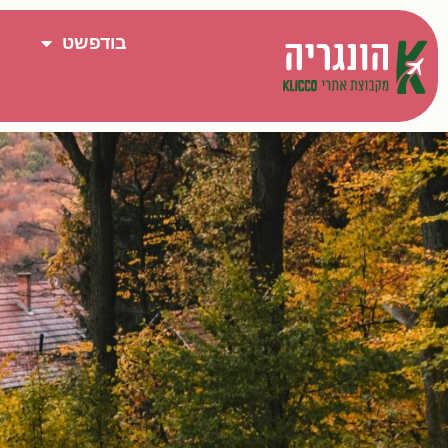
בודפשט