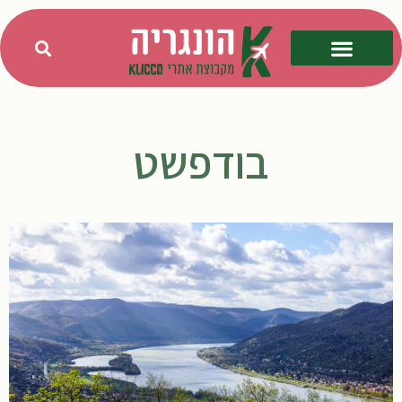
בודפשט